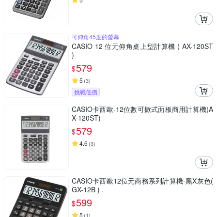
可仰角45度的螢幕
CASIO 12 位元仰角桌上型計算機 ( AX-120ST
)
579
$
5
(
3
)
挑戰低價
CASIO卡西歐-12位數可掀式面板商用計算機(A
X-120ST)
579
$
4.6
(
3
)
CASIO卡西歐12位元商務系列計算機-黑X灰色(
GX-12B ) .
599
$
5
(
1
)