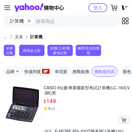
Yahoo購物中心
登入
計算機
文具
計算機
全部
財務/工程/國
攜帶/防水防塵
商用桌上型
分類
家考試型
型
品牌
快速到貨
有現貨
挑戰低價
價格低到高
顏色
CASIO 8位數專業國家型考試計算機(LC-160LV
-BK)黑
149
$
5
(
2
)
E-MORE MS-20GT國考用計算機12位
商店