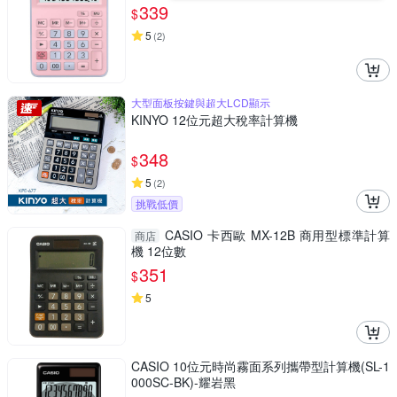
339
$
5
(
2
)
大型面板按鍵與超大LCD顯示
KINYO 12位元超大稅率計算機
348
$
5
(
2
)
挑戰低價
CASIO 卡西歐 MX-12B 商用型標準計算
商店
機 12位數
351
$
5
CASIO 10位元時尚霧面系列攜帶型計算機(SL-1
000SC-BK)-耀岩黑