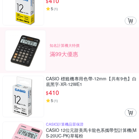
410
$
5
(
1
)
知名計算機大特價
滿99大優惠
CASIO 標籤機專用色帶-12mm【共有9色】白
底黑字-XR-12WE1
410
$
5
(
1
)
CASIO計算機品質保證
CASIO 12位元甜美馬卡龍色系攜帶型計算機(M
S-20UC-PK)草莓粉