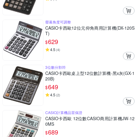
螢幕角度可調整
CASIO卡西歐12位元仰角商用計算機(DX-120S
T)
629
$
4.5
(
4
)
3位數分割符
CASIO卡西歐桌上型12位數計算機-黑x灰(GX-1
20B)
649
$
4.5
(
2
)
CASIO計算機品質保證
CASIO卡西歐 12位數CASIO商用計算機JW-12
0MS
689
$