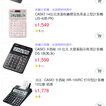
原廠計算機，全面限時特惠中
CASIO 14位元浪漫粉嫩櫻花色系桌上型計算機-
(JS-40B-PK)
1,549
$
5
(
2
)
原廠計算機，全面限時特惠中
CASIO 卡西歐 10 位元 大螢幕顯示商用計算機-
DS-1B(黑/灰)
1,599
$
5
(
1
)
CASIO 卡西歐 HR-100RC 打印型計算機
商店
12位數 紙捲
1,778
$
5