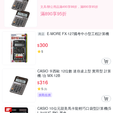
文具/辦公用品滿490享98折，滿890享95折
滿890享95折
E-MORE FX-127國考中小型工程計算機
商店
300
$
5
CASIO 卡西歐 12位數 迷你桌上型 實用型 計算
機 /台 MX-12B
316
$
5
(
3
)
挑戰低價
CASIO 10位元甜美馬卡龍輕巧口袋型計算機(S
L-310UC-BK)-黑色