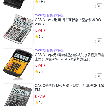
4.9
(
8
)
CASIO計算機品質保證
CASIO 12位元 可摺式面板桌上型計算機DW-1
20MS
749
$
5
(
2
)
CASIO計算機品質保證
CASIO 12位元 獨特鍵盤分離式防水防塵實用桌
上型計算機WM-320MT-大黃蜂潮流配
749
$
5
(
1
)
CASIO卡西歐12位數桌上型商用計算機DF-120
FM
779
$
5
(
1
)