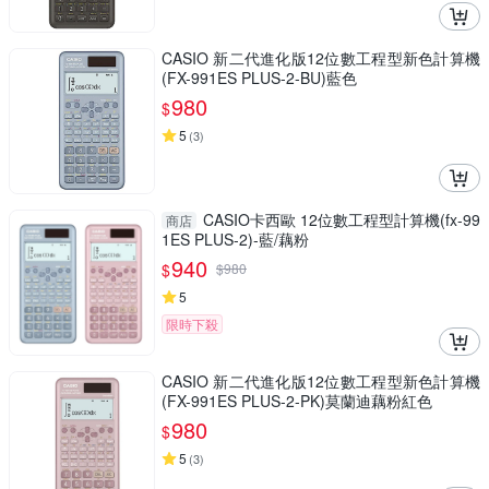
CASIO 新二代進化版12位數工程型新色計算機
(FX-991ES PLUS-2-BU)藍色
980
$
5
(
3
)
CASIO卡西歐 12位數工程型計算機(fx-99
商店
1ES PLUS-2)-藍/藕粉
940
$
$
980
5
限時下殺
CASIO 新二代進化版12位數工程型新色計算機
(FX-991ES PLUS-2-PK)莫蘭迪藕粉紅色
980
$
5
(
3
)