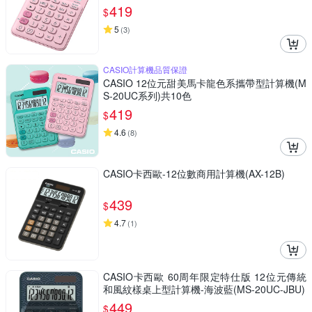
419
$
5
(
3
)
CASIO計算機品質保證
CASIO 12位元甜美馬卡龍色系攜帶型計算機(M
S-20UC系列)共10色
419
$
4.6
(
8
)
CASIO卡西歐-12位數商用計算機(AX-12B)
439
$
4.7
(
1
)
CASIO卡西歐 60周年限定特仕版 12位元傳統
和風紋樣桌上型計算機-海波藍(MS-20UC-JBU)
449
$