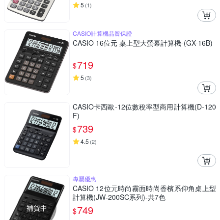
5
(
1
)
CASIO計算機品質保證
CASIO 16位元 桌上型大螢幕計算機-(GX-16B)
719
$
5
(
3
)
CASIO卡西歐-12位數稅率型商用計算機(D-120
F)
739
$
4.5
(
2
)
專屬優惠
CASIO 12位元時尚霧面時尚香檳系仰角桌上型
計算機(JW-200SC系列)-共7色
補貨中
749
$