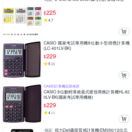
225
$
4.7
CASIO 國家考試專用機8位數小型摺疊計算機
(LC-401LV-BK)
229
$
5
(
2
)
CASIO計算機品質保證
CASIO 8位數輕薄掀蓋式硬殼商務計算機HL-82
0LV-BK(國家考試專用機種)
229
$
4
(
1
)
得力Deli霧面質感計算機/EM350/12位元
商店