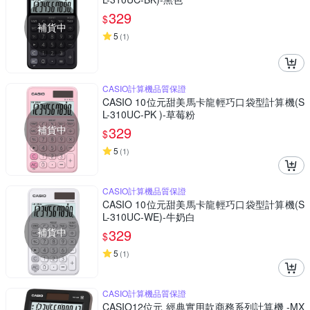
329
$
補貨中
5
(
1
)
CASIO計算機品質保證
CASIO 10位元甜美馬卡龍輕巧口袋型計算機(S
L-310UC-PK )-草莓粉
補貨中
329
$
5
(
1
)
CASIO計算機品質保證
CASIO 10位元甜美馬卡龍輕巧口袋型計算機(S
L-310UC-WE)-牛奶白
補貨中
329
$
5
(
1
)
CASIO計算機品質保證
CASIO12位元 經典實用款商務系列計算機 -MX