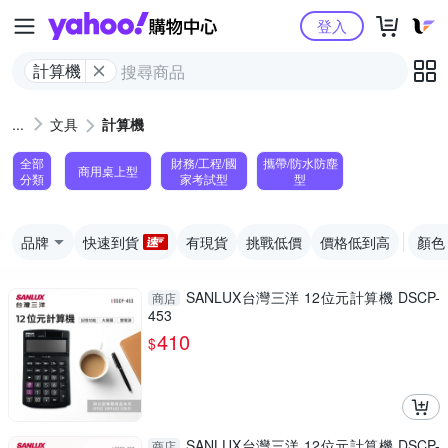
Yahoo購物中心
登入
計算機
文具
計算機
全部
財務/工程/國
攜帶/防水防塵
商用桌上型
分類
家考試型
型
品牌
快速到貨
有現貨
挑戰低價
價格低到高
顏色
SANLUX台灣三洋 12位元計算機 DSCP-
商店
453
410
$
SANLUX台灣三洋 12位元計算機 DSCP-
商店