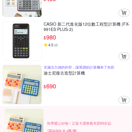
CASIO 新二代進化版12位數工程型計算機 (FX-
991ES PLUS-2)
980
$
4.5
(
2
)
充滿活力感的外型，讓單調的計算機有了色彩
迪士尼復古造型計算機
690
$
秋季暖心好物！正版卡通療癒夯貨89折起
滿699大優惠