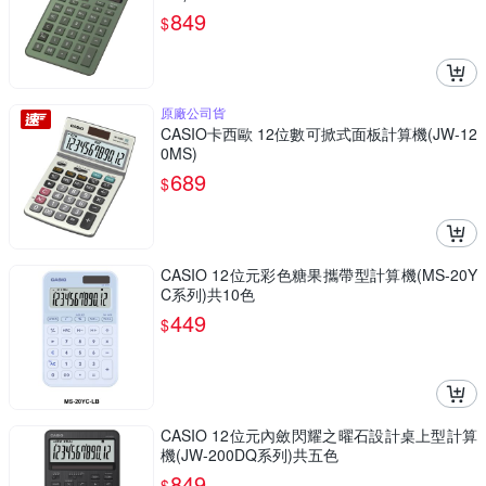
849
$
原廠公司貨
CASIO卡西歐 12位數可掀式面板計算機(JW-12
0MS)
689
$
CASIO 12位元彩色糖果攜帶型計算機(MS-20Y
C系列)共10色
449
$
CASIO 12位元內斂閃耀之曜石設計桌上型計算
機(JW-200DQ系列)共五色
849
$