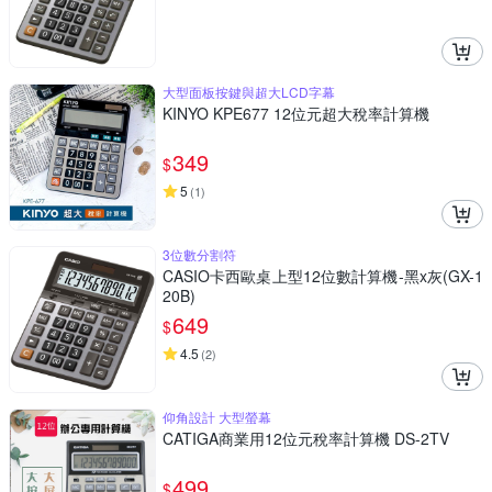
大型面板按鍵與超大LCD字幕
KINYO KPE677 12位元超大稅率計算機
349
$
5
(
1
)
3位數分割符
CASIO卡西歐桌上型12位數計算機-黑x灰(GX-1
20B)
649
$
4.5
(
2
)
仰角設計 大型螢幕
CATIGA商業用12位元稅率計算機 DS-2TV
499
$