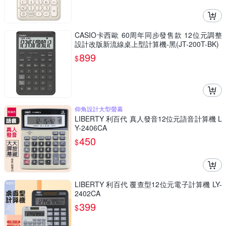
CASIO卡西歐 60周年同步發售款 12位元調整
設計改版新流線桌上型計算機-黑(JT-200T-BK)
899
$
仰角設計大型螢幕
LIBERTY 利百代 真人發音12位元語音計算機 L
Y-2406CA
450
$
LIBERTY 利百代 覆查型12位元電子計算機 LY-
2402CA
399
$