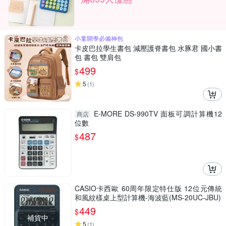
小童開學必備神包
卡皮巴拉學生書包 減壓護脊書包 水豚君 國小書
包 書包 雙肩包
499
$
5
(
1
)
E-MORE DS-990TV 面板可調計算機12
商店
位數
487
$
CASIO卡西歐 60周年限定特仕版 12位元傳統
和風紋樣桌上型計算機-海波藍(MS-20UC-JBU)
449
$
補貨中
5
(
1
)