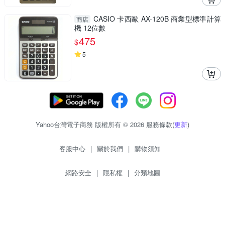
CASIO 卡西歐 AX-120B 商業型標準計算
商店
機 12位數
475
$
5
Yahoo台灣電子商務 版權所有 © 2026 服務條款(
更新
)
客服中心
|
關於我們
|
購物須知
網路安全
|
隱私權
|
分類地圖