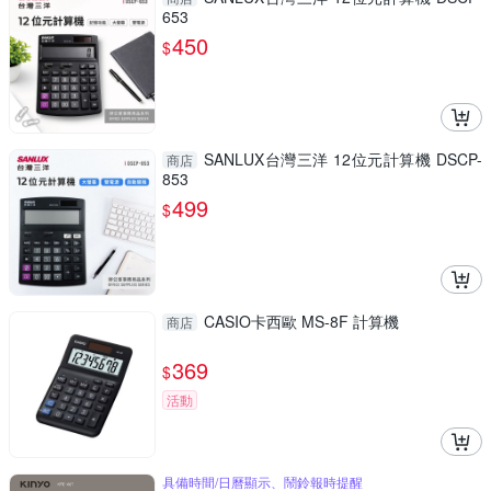
653
450
$
SANLUX台灣三洋 12位元計算機 DSCP-
商店
853
499
$
CASIO卡西歐 MS-8F 計算機
商店
369
$
活動
具備時間/日曆顯示、鬧鈴報時提醒