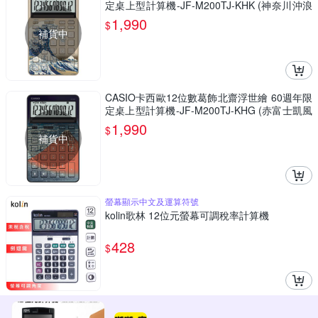
定桌上型計算機-JF-M200TJ-KHK (神奈川沖浪
裏)
1,990
$
補貨中
CASIO卡西歐12位數葛飾北齋浮世繪 60週年限
定桌上型計算機-JF-M200TJ-KHG (赤富士凱風
快晴)
1,990
$
補貨中
螢幕顯示中文及運算符號
kolin歌林 12位元螢幕可調稅率計算機
428
$