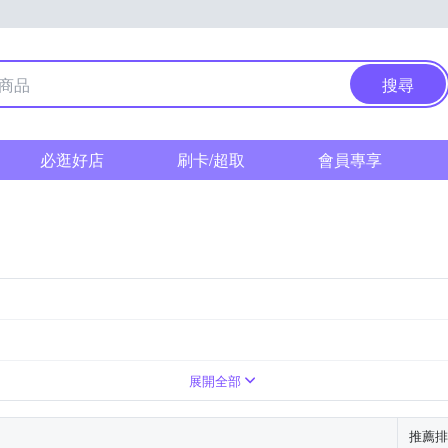
搜尋
必逛好店
刷卡/超取
會員專享
展開全部
推薦排