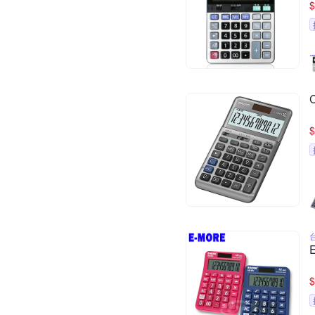
$
$
$