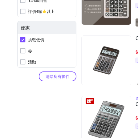
Yahoo自營
評價4顆
以上
優惠
挑戰低價
券
$
活動
清除所有條件
$