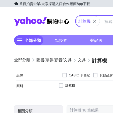
首頁
拍賣
企業/大宗採購入口
合作招商
App下載
Yahoo購物中心
計算機
全部分類
點換券
登記送
計算機
圖書/票券/影音/文具
文具
CASIO 卡西歐
其他品牌
品牌
計算機
類別
品牌名稱
顏色
計算機 18 筆結果
相關分類