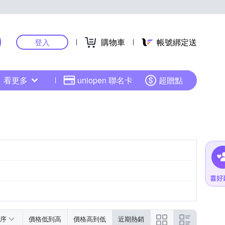
購物車
帳號綁定送
登入
看更多
uniopen 聯名卡
超贈點
序
價格低到高
價格高到低
近期熱銷