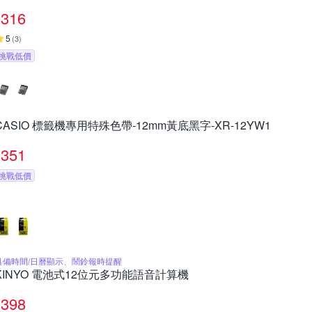
316
5
(
3
)
挑戰低價
CASIO 標籤機專用特殊色帶-12mm黃底黑字-XR-12YW1
351
挑戰低價
具備時間/日曆顯示、鬧鈴報時提醒
KINYO 電池式12位元多功能語音計算機
398