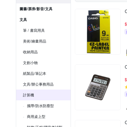
圖書/票券/影音/文具
文具
$
筆 / 書寫用具
美術/繪畫用品
收納用品
文創小物
紙製品/筆記本
$
文具/辦公事務用品
計算機
攜帶/防水防塵型
商用桌上型