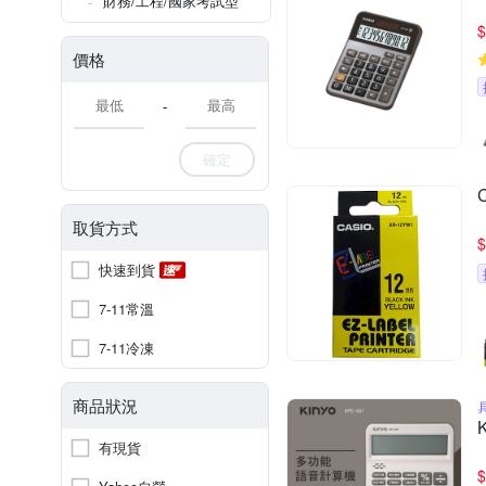
財務/工程/國家考試型
$
價格
-
確定
取貨方式
$
快速到貨
7-11常溫
7-11冷凍
商品狀況
有現貨
$