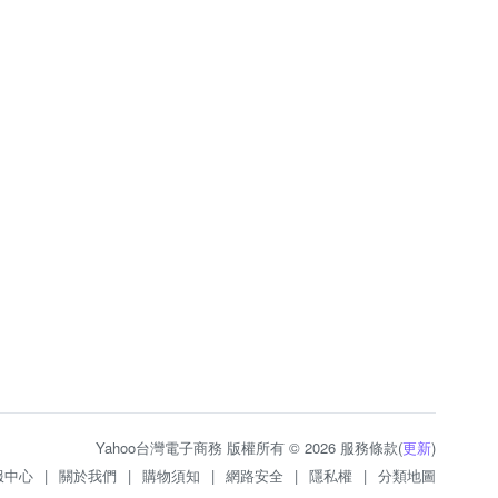
Yahoo台灣電子商務 版權所有 © 2026 服務條款(
更新
)
服中心
|
關於我們
|
購物須知
|
網路安全
|
隱私權
|
分類地圖