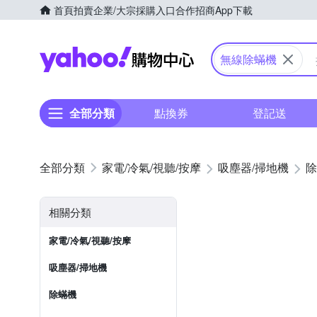
首頁
拍賣
企業/大宗採購入口
合作招商
App下載
Yahoo購物中心
無線除蟎機
全部分類
點換券
登記送
家電/冷氣/視聽/按摩
吸塵器/掃地機
除
相關分類
家電/冷氣/視聽/按摩
吸塵器/掃地機
除蟎機