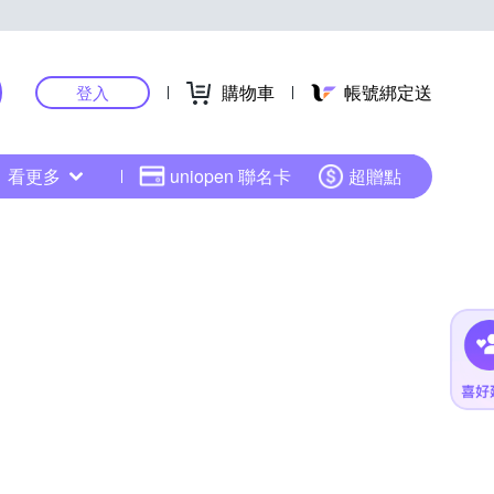
購物車
帳號綁定送
登入
看更多
uniopen 聯名卡
超贈點