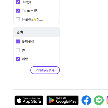
有現貨
Yahoo自營
評價4顆
以上
優惠
挑戰低價
券
活動
清除所有條件