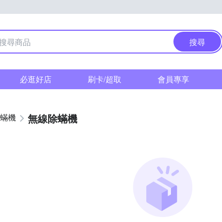
搜尋
必逛好店
刷卡/超取
會員專享
無線除蟎機
蟎機