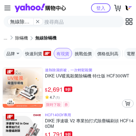
Yahoo購物中心
登入
無線除蟎
機
除蟎機
無線除蟎機
品牌
快速到貨
有現貨
挑戰低價
價格低到高
電壓
速熱除濕烘被，一次輕鬆殺菌
DIKE UV暖風殺菌除蟎機 特仕版 HCF300WT
2,691
$
9折
4.7
(
1
)
限時下殺
券
HCF140GY專用
DIKE 淨速吸 V2 專業拍打式除塵蟎刷頭 HCF14
0DM
1,791
$
9折