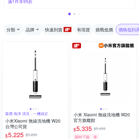
滿1件享95折
分類
品牌
快速到貨
有現貨
挑戰低價
價格低到
吸塵 拖淨 清洗，一機搞定
小米 Xiaomi 無線洗地機 W20
官方旗艦館
小米Xiaomi 無線洗地機 W20
台灣公司貨
5,335
$5,499
$
5,225
$5,499
$
限時下殺
券