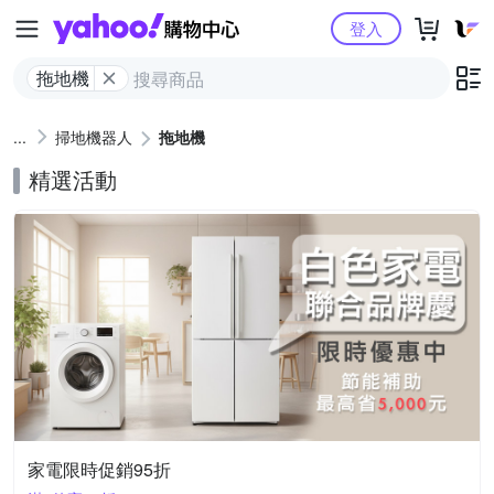
Yahoo購物中心
登入
拖地機
掃地機器人
拖地機
精選活動
家電限時促銷95折