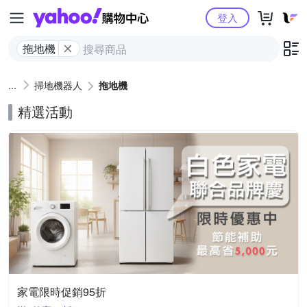
Yahoo購物中心
登入
拖地機
掃地機器人
拖地機
精選活動
家電限時促銷95折