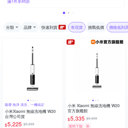
滿1件享95折
分類
品牌
快速到貨
有現貨
挑戰低價
價格低到
吸塵 拖淨 清洗，一機搞定
小米 Xiaomi 無線洗地機 W20
官方旗艦館
小米Xiaomi 無線洗地機 W20
台灣公司貨
5,335
$5,499
$
5,225
$5,499
$
限時下殺
券