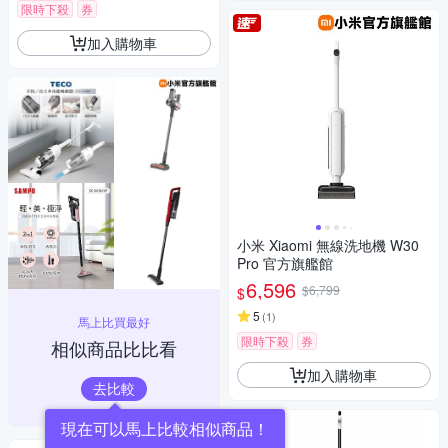
限時下殺
券
加入購物車
小米 Xiaomi 無線洗地機 W30
Pro 官方旗艦館
6,596
$6,799
$
5
(
1
)
馬上比買最好
限時下殺
券
相似商品比比看
加入購物車
去比較
現在可以馬上比較相似商品！