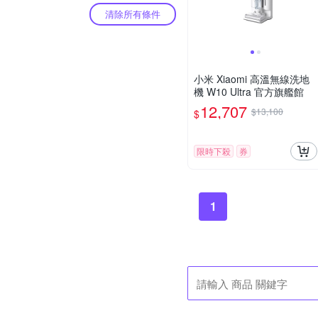
清除所有條件
小米 Xiaomi 高溫無線洗地
機 W10 Ultra 官方旗艦館
12,707
$13,100
$
限時下殺
券
1