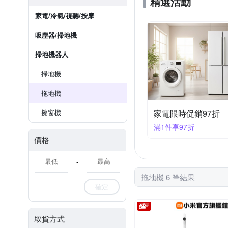
精選活動
家電/冷氣/視聽/按摩
吸塵器/掃地機
掃地機器人
掃地機
拖地機
擦窗機
家電限時促銷97折
滿1件享97折
價格
-
拖地機 6 筆結果
確定
取貨方式