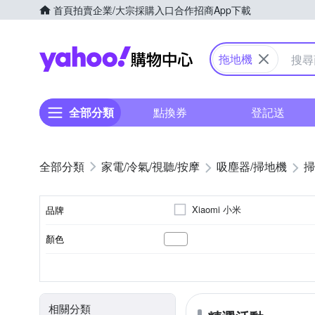
首頁
拍賣
企業/大宗採購入口
合作招商
App下載
Yahoo購物中心
拖地機
全部分類
點換券
登記送
家電/冷氣/視聽/按摩
吸塵器/掃地機
掃
Xiaomi 小米
品牌
顏色
品牌名稱
3小時以下
10～20坪
手動充電
濕布清潔模式
直立式
隨機走
110~220V
110V
100
充電時間
適用坪數
電池充電模式
清潔模式
電壓
型式
相關分類