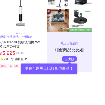
吸塵 拖淨 清洗，一機搞定
小米Xiaomi 無線洗地機 W2
馬上比買最好
0 台灣公司貨
相似商品比比看
5,225
$5,499
$
去比較
4.8
(
13
)
總銷量>50
限時下殺
券
現在可以馬上比較相似商品！