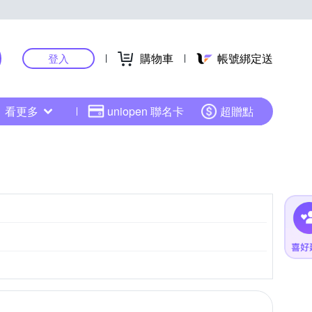
購物車
帳號綁定送
登入
看更多
uniopen 聯名卡
超贈點