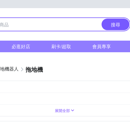
搜尋
必逛好店
刷卡/超取
會員專享
拖地機
地機器人
V
展開全部