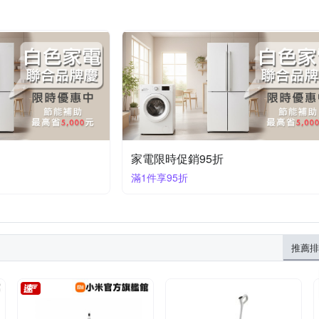
家電限時促銷95折
滿1件享95折
推薦排