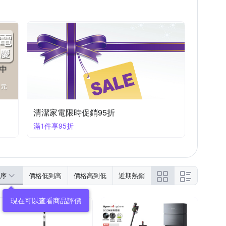
清潔家電限時促銷95折
滿1件享95折
序
價格低到高
價格高到低
近期熱銷
現在可以查看商品評價