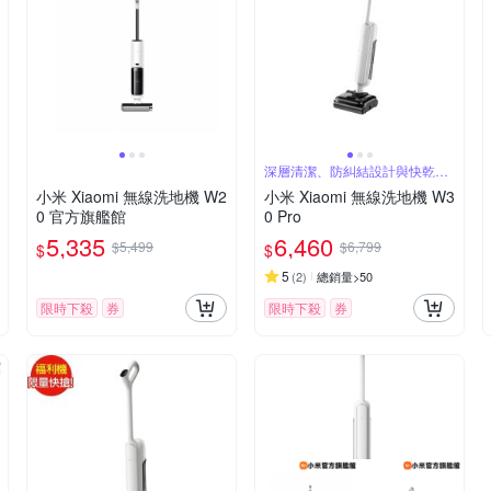
深層清潔、防糾結設計與快乾效
果
小米 Xiaomi 無線洗地機 W2
小米 Xiaomi 無線洗地機 W3
0 官方旗艦館
0 Pro
5,335
6,460
$5,499
$6,799
$
$
5
(
2
)
總銷量>50
限時下殺
券
限時下殺
券