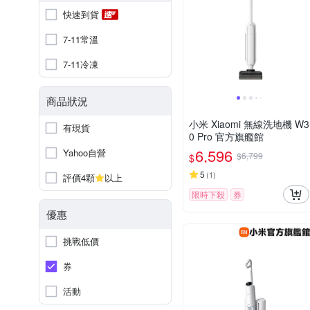
快速到貨
7-11常溫
7-11冷凍
商品狀況
小米 Xiaomi 無線洗地機 W3
有現貨
0 Pro 官方旗艦館
6,596
Yahoo自營
$6,799
$
5
(
1
)
評價4顆
以上
限時下殺
券
優惠
挑戰低價
券
活動