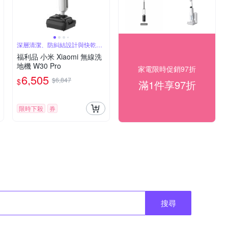
深層清潔、防糾結設計與快乾效
果
福利品 小米 Xiaomi 無線洗
地機 W30 Pro
家電限時促銷97折
6,505
$6,847
$
滿1件享97折
限時下殺
券
搜尋