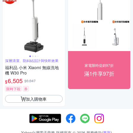
深層清潔、防糾結設計與快乾效果
家電限時促銷97折
福利品 小米 Xiaomi 無線洗地
滿1件享97折
機 W30 Pro
6,505
$6,847
$
限時下殺
券
加入購物車
Yahoo台灣電子商務 版權所有 © 2026 服務條款(
更新
)