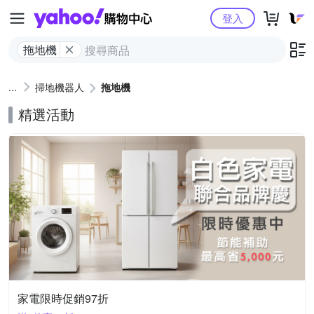
Yahoo購物中心
登入
拖地機
掃地機器人
拖地機
精選活動
家電限時促銷97折