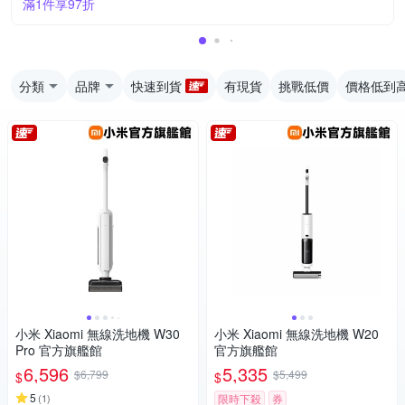
滿1件享97折
分類
品牌
快速到貨
有現貨
挑戰低價
價格低到
小米 Xiaomi 無線洗地機 W30
小米 Xiaomi 無線洗地機 W20
Pro 官方旗艦館
官方旗艦館
6,596
5,335
$6,799
$5,499
$
$
5
(
1
)
限時下殺
券