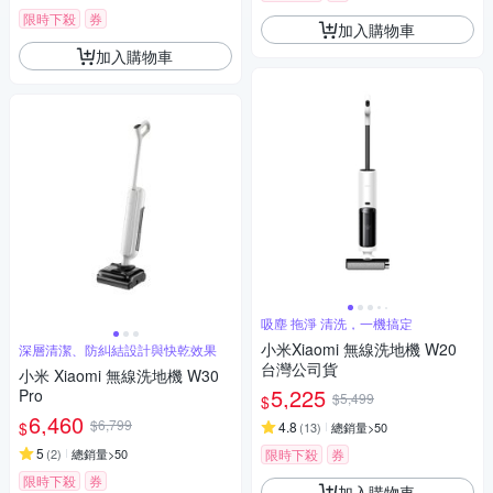
限時下殺
券
加入購物車
加入購物車
吸塵 拖淨 清洗，一機搞定
小米Xiaomi 無線洗地機 W20
深層清潔、防糾結設計與快乾效果
台灣公司貨
小米 Xiaomi 無線洗地機 W30
5,225
Pro
$5,499
$
6,460
$6,799
$
4.8
(
13
)
總銷量>50
5
(
2
)
總銷量>50
限時下殺
券
限時下殺
券
加入購物車