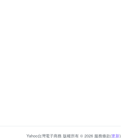
Yahoo台灣電子商務 版權所有 © 2026 服務條款(
更新
)