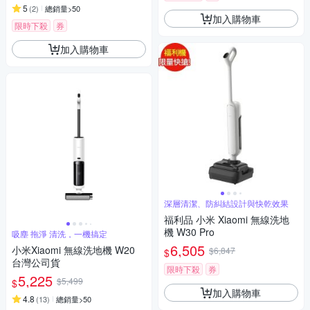
5
(
2
)
總銷量>50
加入購物車
限時下殺
券
加入購物車
深層清潔、防糾結設計與快乾效果
福利品 小米 Xiaomi 無線洗地
機 W30 Pro
吸塵 拖淨 清洗，一機搞定
6,505
小米Xiaomi 無線洗地機 W20
$6,847
$
台灣公司貨
限時下殺
券
5,225
$5,499
$
加入購物車
4.8
(
13
)
總銷量>50