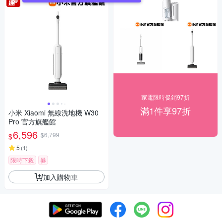
家電限時促銷97折
滿1件享97折
小米 Xiaomi 無線洗地機 W30
Pro 官方旗艦館
6,596
$6,799
$
5
(
1
)
限時下殺
券
加入購物車