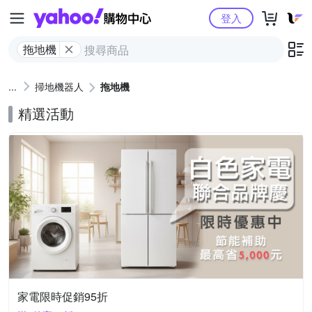
Yahoo購物中心
登入
拖地機
掃地機器人
拖地機
精選活動
家電限時促銷95折