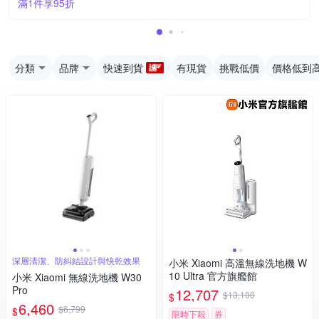
滿1件享95折
分類
品牌
快速到貨
有現貨
挑戰低價
價格低到
深層清潔、防糾結設計與快乾效果
小米 Xiaomi 高溫無線洗地機 W
10 Ultra 官方旗艦館
小米 Xiaomi 無線洗地機 W30
Pro
12,707
$13,100
$
6,460
$6,799
$
限時下殺
券