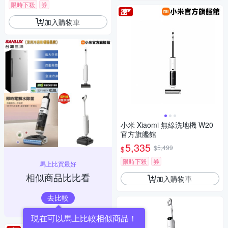
限時下殺
券
加入購物車
小米 Xiaomi 無線洗地機 W20
官方旗艦館
5,335
$5,499
$
限時下殺
券
馬上比買最好
相似商品比比看
加入購物車
去比較
現在可以馬上比較相似商品！