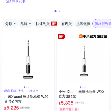
滿1件享95折
分類
品牌
快速到貨
有現貨
挑戰低價
價格低到
吸塵 拖淨 清洗，一機搞定
小米 Xiaomi 無線洗地機 W20
官方旗艦館
小米Xiaomi 無線洗地機 W20
台灣公司貨
5,335
$5,499
$
5,225
$5,499
$
限時下殺
券