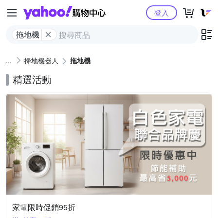
Yahoo購物中心
登入
拖地機
掃地機器人
拖地機
精選活動
家電限時促銷95折