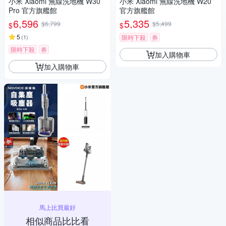
小米 Xiaomi 無線洗地機 W30
小米 Xiaomi 無線洗地機 W20
Pro 官方旗艦館
官方旗艦館
6,596
5,335
$6,799
$5,499
$
$
5
(
1
)
限時下殺
券
限時下殺
券
加入購物車
加入購物車
馬上比買最好
相似商品比比看