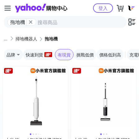
Yahoo購物中心
登入
拖地機
掃地機器人
拖地機
品牌
快速到貨
有現貨
挑戰低價
價格低到高
充電