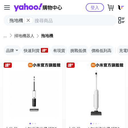
Yahoo購物中心
登入
拖地機
掃地機器人
拖地機
品牌
快速到貨
有現貨
挑戰低價
價格低到高
充電