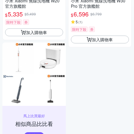
小米 Xiaomi 無線洗地機 W20
小米 Xiaomi 無線洗地機 W30
官方旗艦館
Pro 官方旗艦館
5,335
6,596
$5,499
$6,799
$
$
5
限時下殺
券
(
1
)
限時下殺
券
加入購物車
加入購物車
馬上比買最好
相似商品比比看