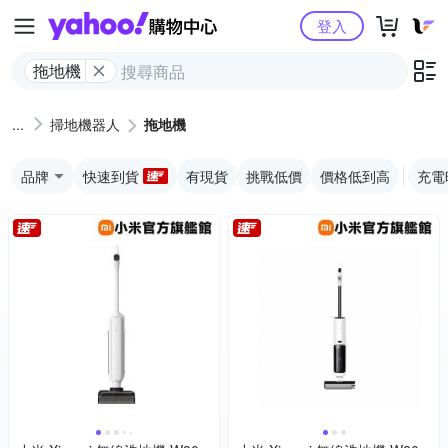
Yahoo購物中心
登入
拖地機
掃地機器人
拖地機
品牌
快速到貨
有現貨
挑戰低價
價格低到高
充電