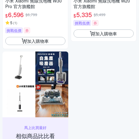
小米 Xiaomi 無線洗地機 W30
小米 Xiaomi 無線洗地機 W20
Pro 官方旗艦館
官方旗艦館
6,596
5,335
$6,799
$5,499
$
$
5
(
1
)
挑戰低價
券
挑戰低價
券
加入購物車
加入購物車
馬上比買最好
相似商品比比看