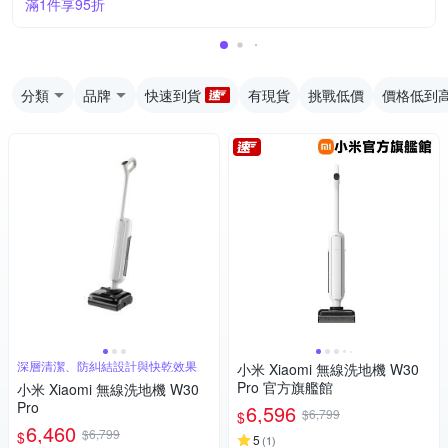
滿1件享95折
分類
品牌
快速到貨
有現貨
挑戰低價
價格低到
深層清潔、防糾結設計與快乾效果
小米 Xiaomi 無線洗地機 W30
Pro 官方旗艦館
小米 Xiaomi 無線洗地機 W30
Pro
6,596
$6,799
$
6,460
$6,799
$
5
(
1
)