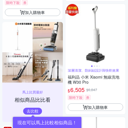
限時下殺
券
加入購物車
深層清潔、防糾結設計與快乾效果
福利品 小米 Xiaomi 無線洗地
機 W30 Pro
6,505
$6,847
$
馬上比買最好
限時下殺
券
相似商品比比看
加入購物車
去比較
現在可以馬上比較相似商品！