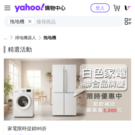
Yahoo購物中心
登入
拖地機
掃地機器人
拖地機
精選活動
家電限時促銷95折