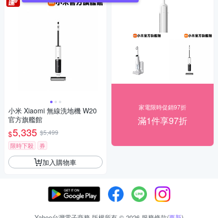
家電限時促銷97折
小米 Xiaomi 無線洗地機 W20
滿1件享97折
官方旗艦館
5,335
$5,499
$
限時下殺
券
加入購物車
Yahoo台灣電子商務 版權所有 © 2026 服務條款(
更新
)