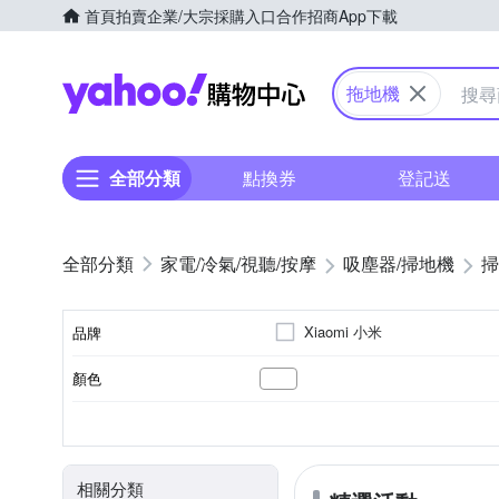
首頁
拍賣
企業/大宗採購入口
合作招商
App下載
Yahoo購物中心
拖地機
全部分類
點換券
登記送
家電/冷氣/視聽/按摩
吸塵器/掃地機
掃
Xiaomi 小米
品牌
顏色
品牌名稱
3小時以下
10～20坪
手動充電
濕布清潔模式
直立式
隨機走
110~220V
110V
100
充電時間
適用坪數
電池充電模式
清潔模式
電壓
型式
相關分類