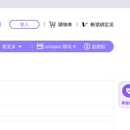
購物車
帳號綁定送
登入
看更多
uniopen 聯名卡
超贈點