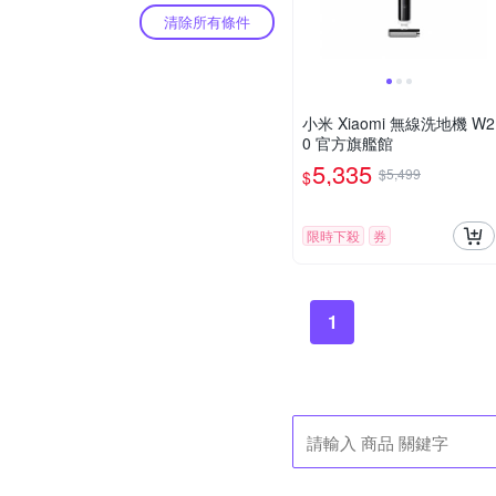
清除所有條件
小米 Xiaomi 無線洗地機 W2
0 官方旗艦館
5,335
$5,499
$
限時下殺
券
1