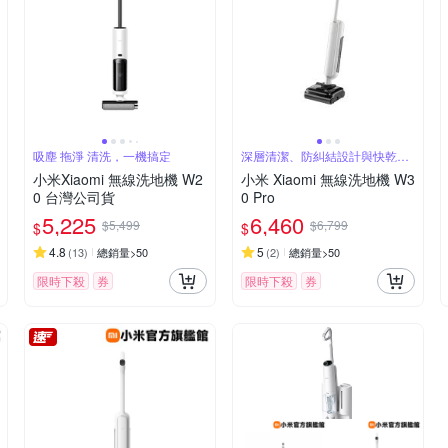
吸塵 拖淨 清洗，一機搞定
深層清潔、防糾結設計與快乾效
果
小米Xiaomi 無線洗地機 W2
小米 Xiaomi 無線洗地機 W3
0 台灣公司貨
0 Pro
5,225
6,460
$5,499
$6,799
$
$
4.8
5
(
13
)
總銷量>50
(
2
)
總銷量>50
限時下殺
券
限時下殺
券