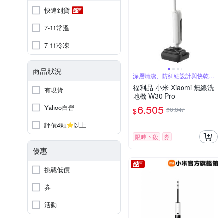
快速到貨
7-11常溫
7-11冷凍
商品狀況
深層清潔、防糾結設計與快乾效
果
福利品 小米 Xiaomi 無線洗
有現貨
地機 W30 Pro
6,505
Yahoo自營
$6,847
$
評價4顆
以上
限時下殺
券
優惠
挑戰低價
券
活動