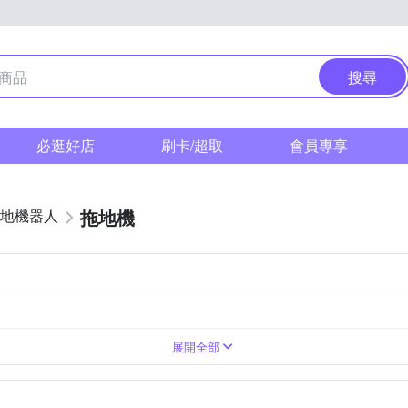
搜尋
必逛好店
刷卡/超取
會員專享
拖地機
地機器人
V
展開全部