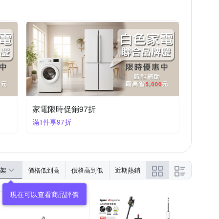
家電限時促銷97折
滿1件享97折
架
價格低到高
價格高到低
近期熱銷
現在可以查看商品評價