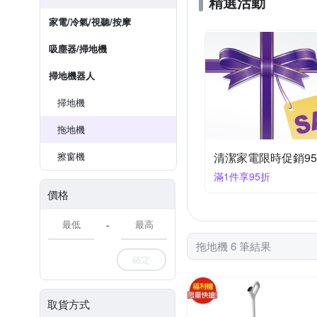
精選活動
家電/冷氣/視聽/按摩
吸塵器/掃地機
掃地機器人
掃地機
拖地機
擦窗機
清潔家電限時促銷9
滿1件享95折
價格
-
拖地機 6 筆結果
確定
取貨方式