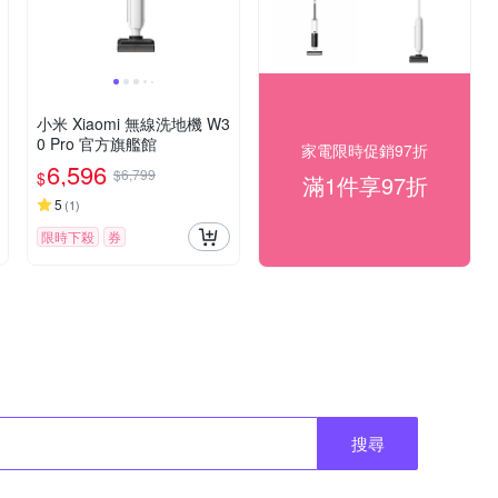
小米 Xiaomi 無線洗地機 W3
0 Pro 官方旗艦館
家電限時促銷97折
6,596
$6,799
$
滿1件享97折
5
(
1
)
限時下殺
券
搜尋