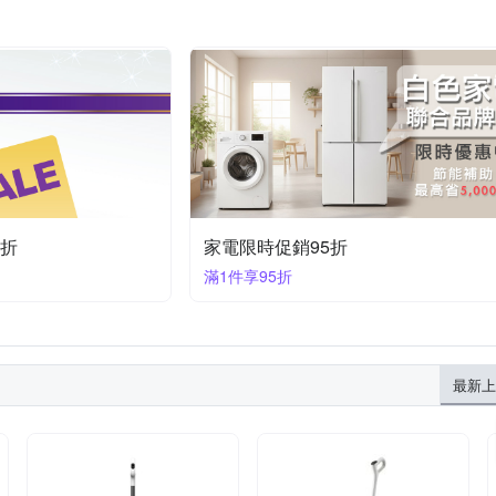
5折
家電限時促銷95折
滿1件享95折
最新上