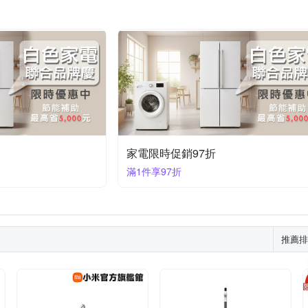
家電限時促銷97折
滿1件享97折
推薦排