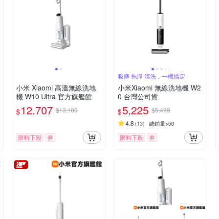
吸塵 拖淨 清洗，一機搞定
小米 Xiaomi 高溫無線洗地
小米Xiaomi 無線洗地機 W2
機 W10 Ultra 官方旗艦館
0 台灣公司貨
12,707
5,225
$13,100
$5,499
$
$
4.8
(
13
)
總銷量>50
限時下殺
券
限時下殺
券