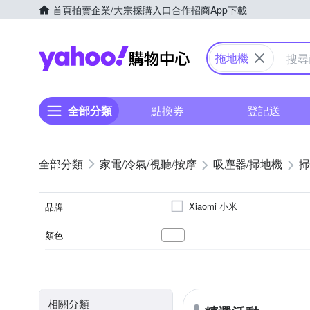
首頁
拍賣
企業/大宗採購入口
合作招商
App下載
Yahoo購物中心
拖地機
全部分類
點換券
登記送
家電/冷氣/視聽/按摩
吸塵器/掃地機
掃
Xiaomi 小米
品牌
顏色
品牌名稱
3小時以下
10～20坪
手動充電
濕布清潔模式
直立式
隨機走
110~220V
110V
100
充電時間
適用坪數
電池充電模式
清潔模式
電壓
型式
相關分類