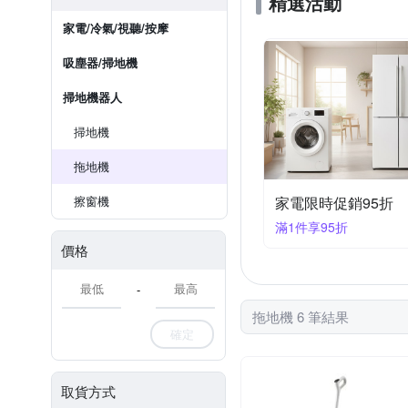
精選活動
家電/冷氣/視聽/按摩
吸塵器/掃地機
掃地機器人
掃地機
拖地機
擦窗機
家電限時促銷95折
滿1件享95折
價格
-
拖地機 6 筆結果
確定
取貨方式