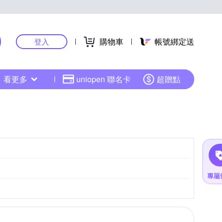
購物車
帳號綁定送
登入
看更多
uniopen 聯名卡
超贈點