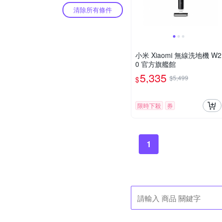
清除所有條件
小米 Xiaomi 無線洗地機 W2
0 官方旗艦館
5,335
$5,499
$
限時下殺
券
1