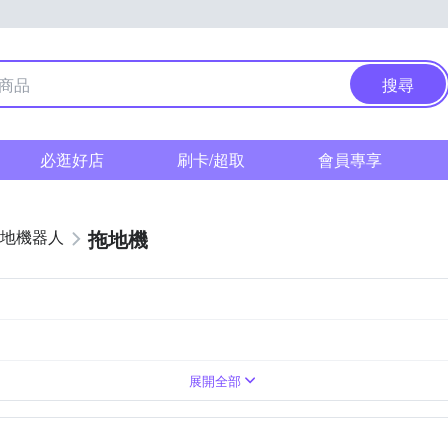
搜尋
必逛好店
刷卡/超取
會員專享
拖地機
地機器人
V
展開全部