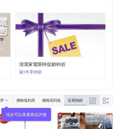
清潔家電限時促銷95折
滿1件享95折
序
價格低到高
價格高到低
近期熱銷
現在可以查看商品評價