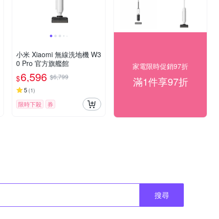
小米 Xiaomi 無線洗地機 W3
0 Pro 官方旗艦館
家電限時促銷97折
6,596
$6,799
$
滿1件享97折
5
(
1
)
限時下殺
券
搜尋