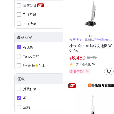
快速到貨
7-11常溫
7-11冷凍
商品狀況
深層清潔、防糾結設計與快乾效
果
小米 Xiaomi 無線洗地機 W3
有現貨
0 Pro
6,460
Yahoo自營
$6,799
$
5
(
2
)
總銷量>50
評價4顆
以上
限時下殺
券
優惠
挑戰低價
券
活動