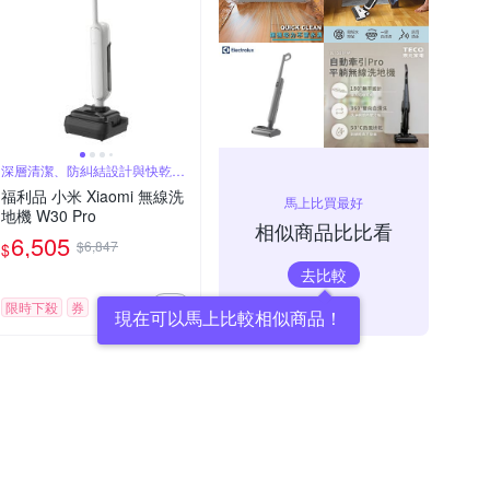
深層清潔、防糾結設計與快乾效
果
福利品 小米 Xiaomi 無線洗
馬上比買最好
地機 W30 Pro
相似商品比比看
6,505
$6,847
$
去比較
限時下殺
券
現在可以馬上比較相似商品！