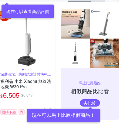
現在可以查看商品評價
深層清潔、防糾結設計與快乾效
果
福利品 小米 Xiaomi 無線洗
馬上比買最好
地機 W30 Pro
相似商品比比看
6,505
$6,847
$
去比較
限時下殺
券
現在可以馬上比較相似商品！