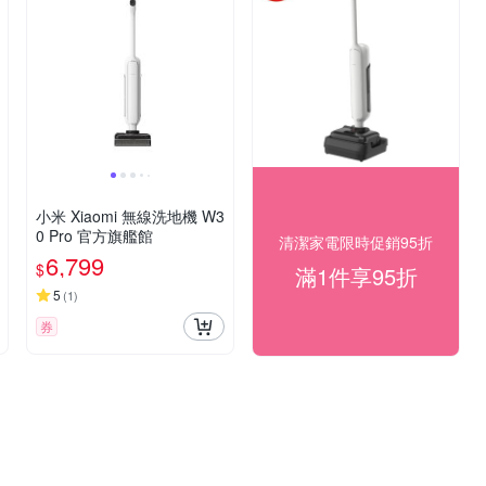
小米 Xiaomi 無線洗地機 W3
0 Pro 官方旗艦館
清潔家電限時促銷95折
6,799
$
滿1件享95折
5
(
1
)
券