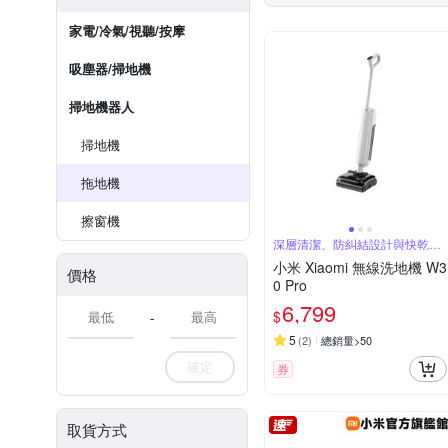
家電/冷氣/視聽/按摩
吸塵器/掃地機
掃地機器人
掃地機
拖地機
擦窗機
深層清潔、防糾結設計與快乾效
果
小米 Xiaomi 無線洗地機 W3
價格
0 Pro
6,799
$
-
5
(
2
)
總銷量>50
確定
券
取貨方式