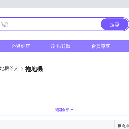
搜尋
必逛好店
刷卡/超取
會員專享
拖地機
地機器人
V
展開全部
推薦排