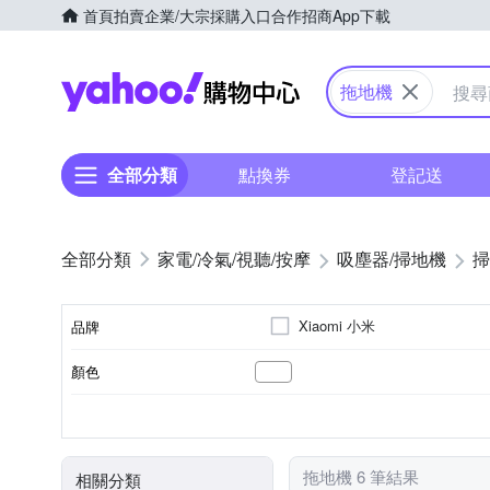
首頁
拍賣
企業/大宗採購入口
合作招商
App下載
Yahoo購物中心
拖地機
全部分類
點換券
登記送
家電/冷氣/視聽/按摩
吸塵器/掃地機
掃
Xiaomi 小米
品牌
顏色
品牌名稱
3小時以下
10～20坪
手動充電
濕布清潔模式
直立式
隨機走
110~220V
110V
100
充電時間
適用坪數
電池充電模式
清潔模式
電壓
型式
拖地機 6 筆結果
相關分類