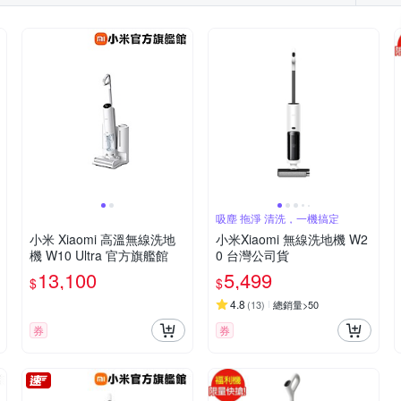
吸塵 拖淨 清洗，一機搞定
小米 Xiaomi 高溫無線洗地
小米Xiaomi 無線洗地機 W2
機 W10 Ultra 官方旗艦館
0 台灣公司貨
13,100
5,499
$
$
4.8
(
13
)
總銷量>50
券
券