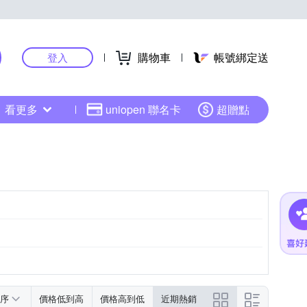
購物車
帳號綁定送
登入
看更多
uniopen 聯名卡
超贈點
序
價格低到高
價格高到低
近期熱銷