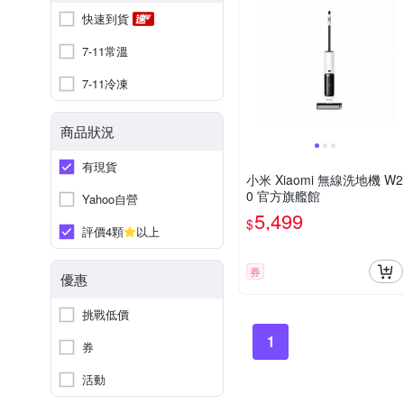
快速到貨
7-11常溫
7-11冷凍
商品狀況
有現貨
小米 Xiaomi 無線洗地機 W2
0 官方旗艦館
Yahoo自營
5,499
$
評價4顆
以上
券
優惠
挑戰低價
1
券
活動