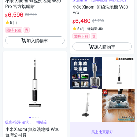
小米 Xiaomi 無線洗地機 W30
Pro 官方旗艦館
小米 Xiaomi 無線洗地機 W30
Pro
6,596
$6,799
$
6,460
$6,799
$
5
(
1
)
5
(
2
)
總銷量>50
限時下殺
券
限時下殺
券
加入購物車
加入購物車
吸塵 拖淨 清洗，一機搞定
小米Xiaomi 無線洗地機 W20
馬上比買最好
台灣公司貨