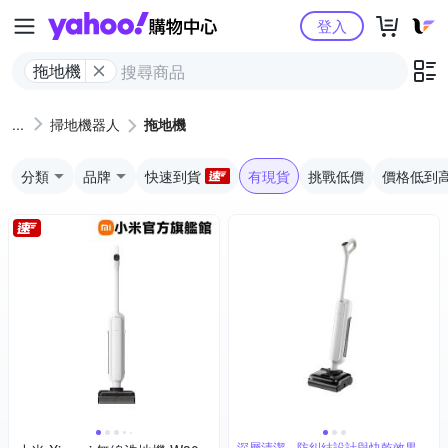
Yahoo購物中心
登入
拖地機
掃地機器人
拖地機
分類
品牌
快速到貨
有現貨
挑戰低價
價格低到
深層清潔、防糾結設計與快乾效果