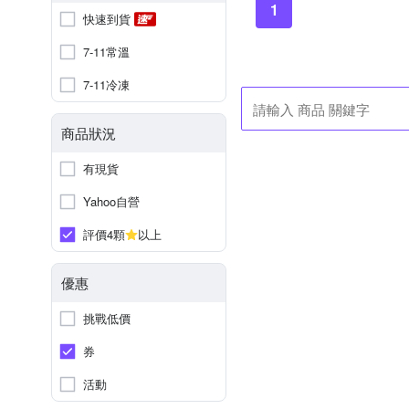
1
快速到貨
7-11常溫
7-11冷凍
商品狀況
有現貨
Yahoo自營
評價4顆
以上
優惠
挑戰低價
券
活動