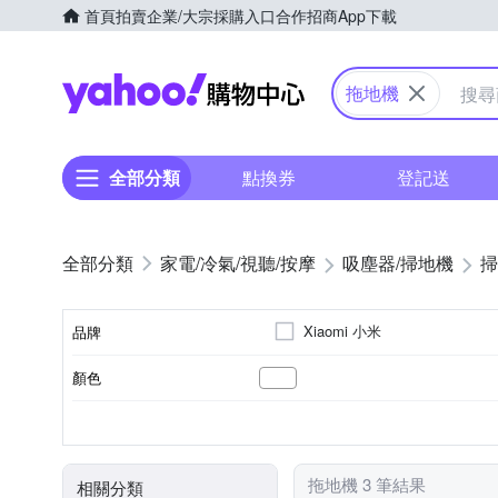
首頁
拍賣
企業/大宗採購入口
合作招商
App下載
Yahoo購物中心
拖地機
全部分類
點換券
登記送
家電/冷氣/視聽/按摩
吸塵器/掃地機
掃
Xiaomi 小米
品牌
顏色
品牌名稱
3小時以下
濕布清潔模式
10～20坪
手動充電
直立式
110~220V
100V
充電時間
清潔模式
適用坪數
電壓
電池充電模式
型式
拖地機 3 筆結果
相關分類