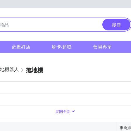
搜尋
必逛好店
刷卡/超取
會員專享
拖地機
地機器人
展開全部
推薦排