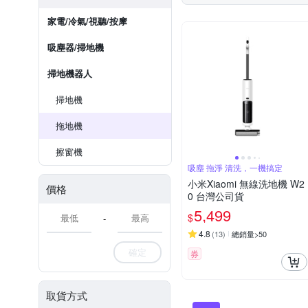
家電/冷氣/視聽/按摩
吸塵器/掃地機
掃地機器人
掃地機
拖地機
擦窗機
吸塵 拖淨 清洗，一機搞定
小米Xiaomi 無線洗地機 W2
價格
0 台灣公司貨
5,499
$
-
4.8
(
13
)
總銷量>50
確定
券
取貨方式