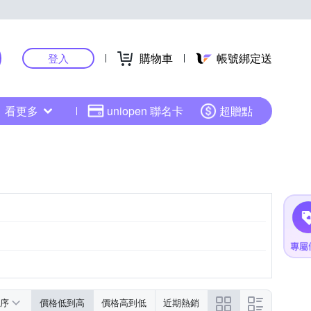
購物車
帳號綁定送
登入
看更多
uniopen 聯名卡
超贈點
序
價格低到高
價格高到低
近期熱銷