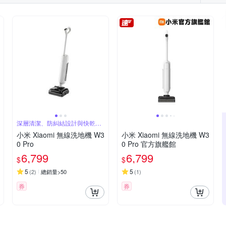
深層清潔、防糾結設計與快乾效
果
小米 Xiaomi 無線洗地機 W3
小米 Xiaomi 無線洗地機 W3
0 Pro
0 Pro 官方旗艦館
6,799
6,799
$
$
5
5
(
2
)
總銷量>50
(
1
)
券
券