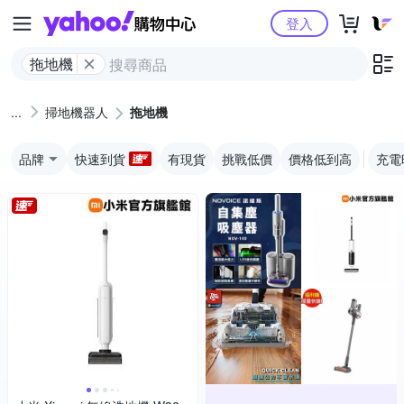
Yahoo購物中心
登入
拖地機
掃地機器人
拖地機
品牌
快速到貨
有現貨
挑戰低價
價格低到高
充電