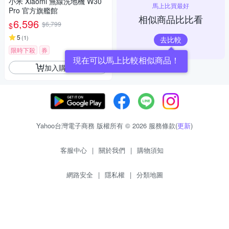
小米 Xiaomi 無線洗地機 W30
馬上比買最好
Pro 官方旗艦館
相似商品比比看
6,596
$6,799
$
5
(
1
)
去比較
限時下殺
券
現在可以馬上比較相似商品！
加入購物車
Yahoo台灣電子商務 版權所有 © 2026 服務條款(
更新
)
客服中心
|
關於我們
|
購物須知
網路安全
|
隱私權
|
分類地圖