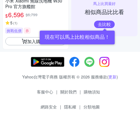
小米 Xiaomi 無線洗地機 W30
馬上比買最好
Pro 官方旗艦館
相似商品比比看
6,596
$6,799
$
5
(
1
)
去比較
挑戰低價
券
現在可以馬上比較相似商品！
加入購物車
Yahoo台灣電子商務 版權所有 © 2026 服務條款(
更新
)
客服中心
|
關於我們
|
購物須知
網路安全
|
隱私權
|
分類地圖