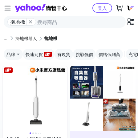
Yahoo購物中心
登入
拖地機
掃地機器人
拖地機
品牌
快速到貨
有現貨
挑戰低價
價格低到高
充電