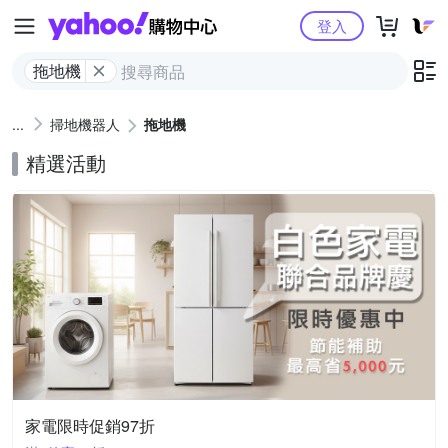
Yahoo購物中心
登入
拖地機
掃地機器人
拖地機
精選活動
家電限時促銷97折