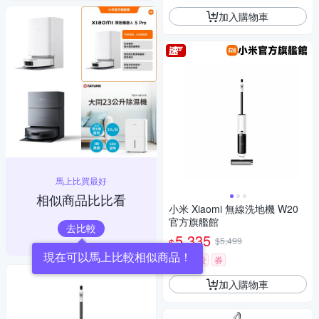
加入購物車
馬上比買最好
相似商品比比看
小米 Xiaomi 無線洗地機 W20
官方旗艦館
去比較
5,335
$5,499
$
現在可以馬上比較相似商品！
限時下殺
券
加入購物車