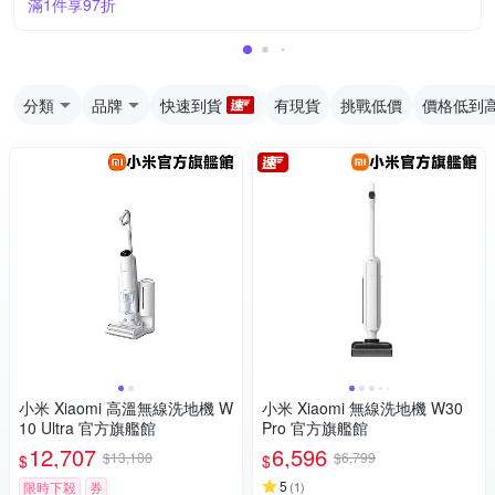
滿1件享97折
分類
品牌
快速到貨
有現貨
挑戰低價
價格低到
小米 Xiaomi 高溫無線洗地機 W
小米 Xiaomi 無線洗地機 W30
10 Ultra 官方旗艦館
Pro 官方旗艦館
12,707
6,596
$13,100
$6,799
$
$
5
限時下殺
券
(
1
)