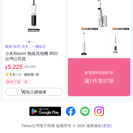
吸塵 拖淨 清洗，一機搞定
小米Xiaomi 無線洗地機 W20
台灣公司貨
5,225
$5,499
$
家電限時促銷97折
4.8
(
13
)
總銷量>50
滿1件享97折
限時下殺
券
加入購物車
Yahoo台灣電子商務 版權所有 © 2026 服務條款(
更新
)