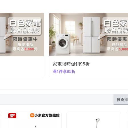
家電限時促銷95折
滿1件享95折
推薦排