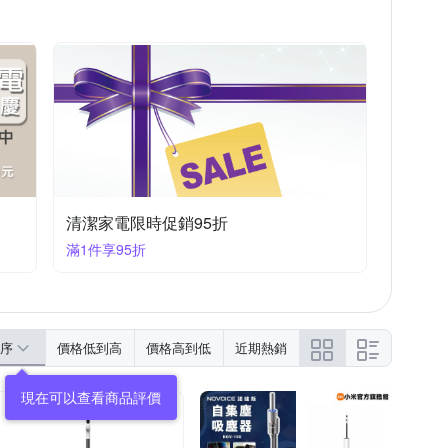
清潔家電限時促銷95折
滿1件享95折
序
價格低到高
價格高到低
近期熱銷
現在可以查看商品評價