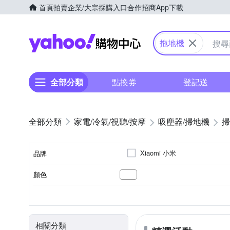
首頁
拍賣
企業/大宗採購入口
合作招商
App下載
Yahoo購物中心
拖地機
全部分類
點換券
登記送
家電/冷氣/視聽/按摩
吸塵器/掃地機
掃
Xiaomi 小米
品牌
顏色
品牌名稱
3小時以下
10～20坪
手動充電
濕布清潔模式
直立式
隨機走
110~220V
110V
100
充電時間
適用坪數
電池充電模式
清潔模式
電壓
型式
相關分類