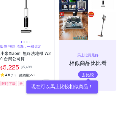
吸塵 拖淨 清洗，一機搞定
小米Xiaomi 無線洗地機 W2
馬上比買最好
0 台灣公司貨
相似商品比比看
5,225
$5,499
$
去比較
4.8
(
13
)
總銷量>50
限時下殺
券
現在可以馬上比較相似商品！