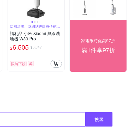
深層清潔、防糾結設計與快乾效
果
福利品 小米 Xiaomi 無線洗
地機 W30 Pro
家電限時促銷97折
6,505
$6,847
$
滿1件享97折
限時下殺
券
搜尋