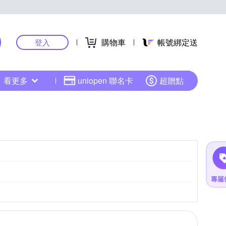
購物車
帳號綁定送
登入
看更多
uniopen 聯名卡
超贈點