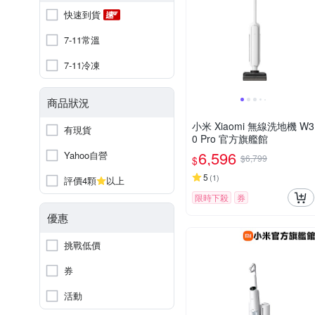
快速到貨
7-11常溫
7-11冷凍
商品狀況
小米 Xiaomi 無線洗地機 W3
有現貨
0 Pro 官方旗艦館
6,596
Yahoo自營
$6,799
$
5
(
1
)
評價4顆
以上
限時下殺
券
優惠
挑戰低價
券
活動