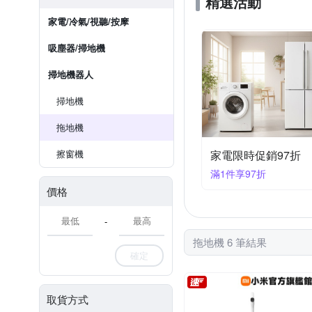
精選活動
家電/冷氣/視聽/按摩
吸塵器/掃地機
掃地機器人
掃地機
拖地機
擦窗機
家電限時促銷97折
滿1件享97折
價格
-
拖地機 6 筆結果
確定
取貨方式