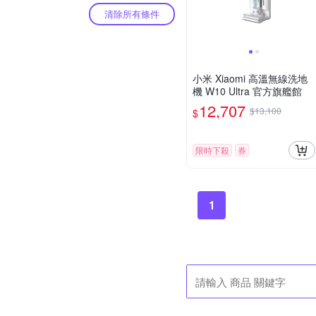
清除所有條件
小米 Xiaomi 高溫無線洗地
機 W10 Ultra 官方旗艦館
12,707
$13,100
$
限時下殺
券
1