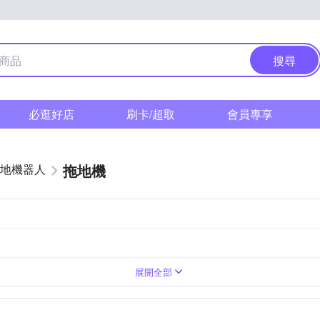
搜尋
必逛好店
刷卡/超取
會員專享
拖地機
地機器人
V
展開全部