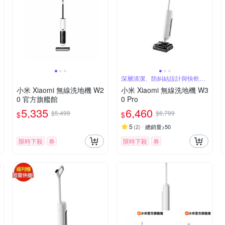
深層清潔、防糾結設計與快乾效
果
小米 Xiaomi 無線洗地機 W2
小米 Xiaomi 無線洗地機 W3
0 官方旗艦館
0 Pro
5,335
6,460
$5,499
$6,799
$
$
5
(
2
)
總銷量>50
限時下殺
券
限時下殺
券