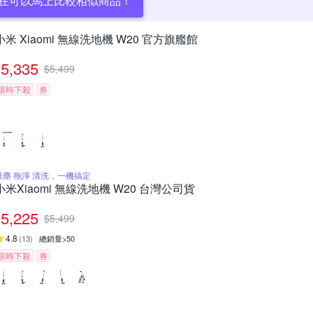
在可以馬上比較相似商品！
小米 Xiaomi 無線洗地機 W20 官方旗艦館
5,335
$
5,499
限時下殺
券
吸塵 拖淨 清洗，一機搞定
小米Xiaomi 無線洗地機 W20 台灣公司貨
5,225
$
5,499
4.8
(
13
)
總銷量>50
限時下殺
券