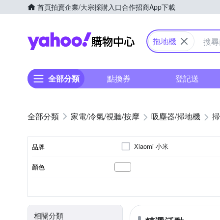
首頁
拍賣
企業/大宗採購入口
合作招商
App下載
Yahoo購物中心
拖地機
全部分類
點換券
登記送
家電/冷氣/視聽/按摩
吸塵器/掃地機
掃
Xiaomi 小米
品牌
顏色
品牌名稱
3小時以下
10～20坪
手動充電
濕布清潔模式
直立式
隨機走
110~220V
110V
100
充電時間
適用坪數
電池充電模式
清潔模式
電壓
型式
相關分類