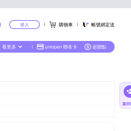
購物車
帳號綁定送
登入
看更多
uniopen 聯名卡
超贈點