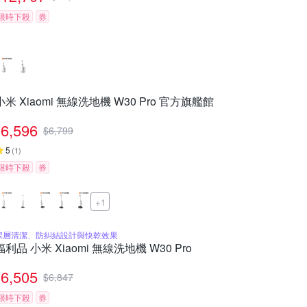
限時下殺
券
小米 Xiaomi 無線洗地機 W30 Pro 官方旗艦館
6,596
$
6,799
5
(
1
)
限時下殺
券
+1
深層清潔、防糾結設計與快乾效果
福利品 小米 Xiaomi 無線洗地機 W30 Pro
6,505
$
6,847
限時下殺
券