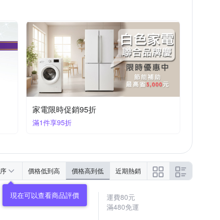
家電限時促銷95折
滿1件享95折
序
價格低到高
價格高到低
近期熱銷
現在可以查看商品評價
運費80元
滿480免運