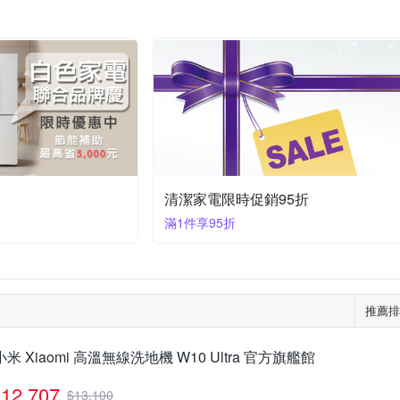
清潔家電限時促銷95折
滿1件享95折
推薦排
小米 Xiaomi 高溫無線洗地機 W10 Ultra 官方旗艦館
12,707
$
13,100