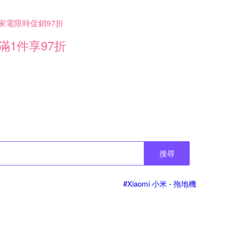
家電限時促銷97折
滿1件享97折
搜尋
#Xiaomi 小米 - 拖地機