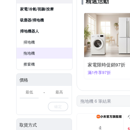
精選活動
家電/冷氣/視聽/按摩
吸塵器/掃地機
掃地機器人
掃地機
拖地機
擦窗機
家電限時促銷97折
滿1件享97折
價格
-
拖地機 6 筆結果
確定
取貨方式
$