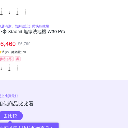
深層清潔、防糾結設計與快乾效果
小米 Xiaomi 無線洗地機 W30 Pro
6,460
$
6,799
5
(
2
)
總銷量>50
限時下殺
券
馬上比買最好
相似商品比比看
去比較