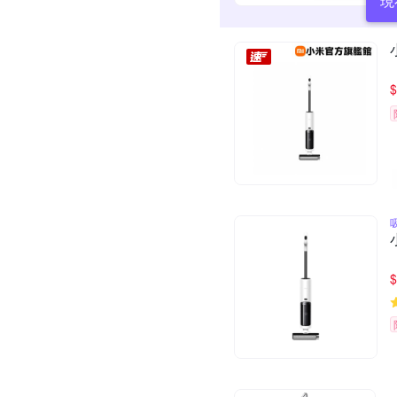
現
$
$