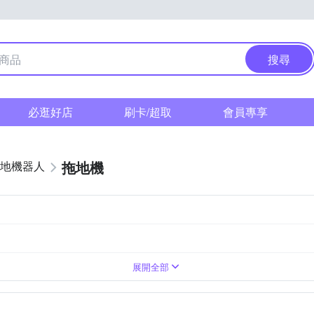
搜尋
必逛好店
刷卡/超取
會員專享
拖地機
地機器人
V
展開全部