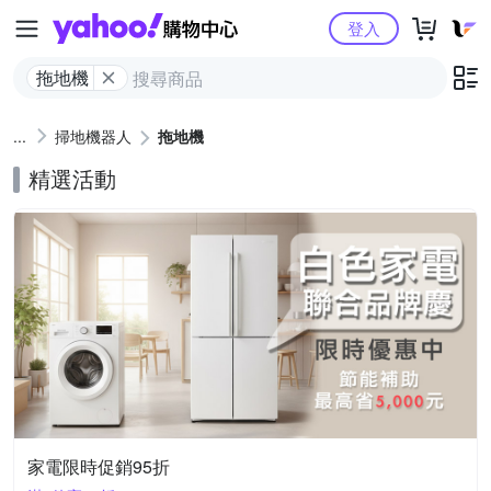
Yahoo購物中心
登入
拖地機
掃地機器人
拖地機
精選活動
家電限時促銷95折