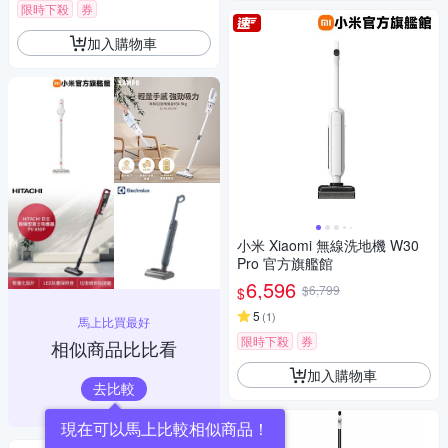
限時下殺
券
加入購物車
小米 Xiaomi 無線洗地機 W30
Pro 官方旗艦館
6,596
$6,799
$
5
(
1
)
馬上比買最好
限時下殺
券
相似商品比比看
加入購物車
去比較
現在可以馬上比較相似商品！