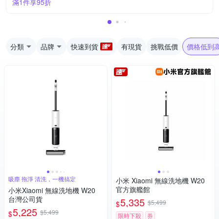
滿1件享95折
分類
品牌
快速到貨
有現貨
挑戰低價
價格低到
吸塵 拖淨 清洗，一機搞定
小米 Xiaomi 無線洗地機 W20
官方旗艦館
小米Xiaomi 無線洗地機 W20
台灣公司貨
5,335
$5,499
$
5,225
$5,499
$
限時下殺
券