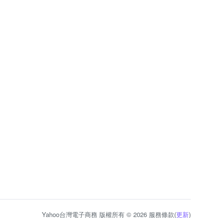
Yahoo台灣電子商務 版權所有 © 2026 服務條款(
更新
)