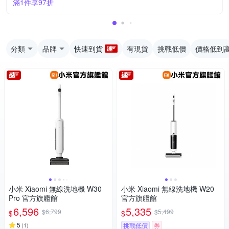
滿1件享97折
分類
品牌
快速到貨
有現貨
挑戰低價
價格低到
小米 Xiaomi 無線洗地機 W30
小米 Xiaomi 無線洗地機 W20
Pro 官方旗艦館
官方旗艦館
6,596
5,335
$6,799
$5,499
$
$
5
(
1
)
挑戰低價
券