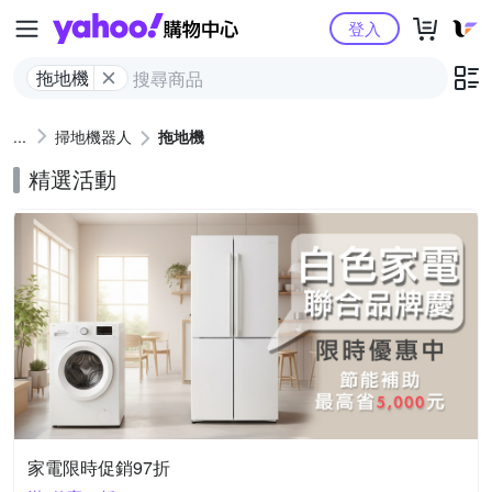
Yahoo購物中心
登入
拖地機
掃地機器人
拖地機
精選活動
家電限時促銷97折