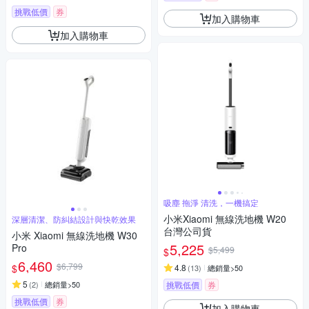
挑戰低價
券
加入購物車
加入購物車
吸塵 拖淨 清洗，一機搞定
小米Xiaomi 無線洗地機 W20
深層清潔、防糾結設計與快乾效果
台灣公司貨
小米 Xiaomi 無線洗地機 W30
5,225
Pro
$5,499
$
6,460
$6,799
$
4.8
(
13
)
總銷量>50
5
(
2
)
總銷量>50
挑戰低價
券
挑戰低價
券
加入購物車