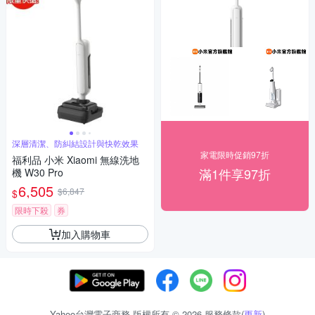
深層清潔、防糾結設計與快乾效果
家電限時促銷97折
福利品 小米 Xiaomi 無線洗地
滿1件享97折
機 W30 Pro
6,505
$6,847
$
限時下殺
券
加入購物車
Yahoo台灣電子商務 版權所有 © 2026 服務條款(
更新
)