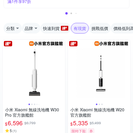
滿1件享97折
分類
品牌
快速到貨
有現貨
挑戰低價
價格低到
小米 Xiaomi 無線洗地機 W30
小米 Xiaomi 無線洗地機 W20
Pro 官方旗艦館
官方旗艦館
6,596
5,335
$6,799
$5,499
$
$
5
(
1
)
限時下殺
券