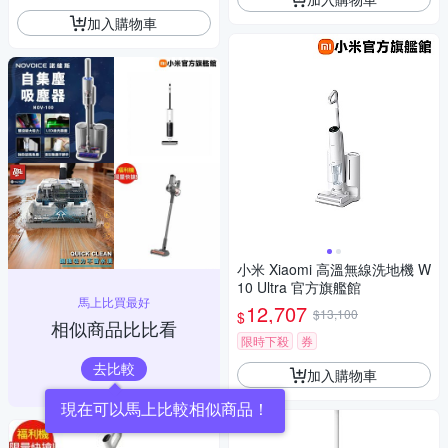
加入購物車
小米 Xiaomi 高溫無線洗地機 W
10 Ultra 官方旗艦館
馬上比買最好
12,707
$13,100
$
相似商品比比看
限時下殺
券
去比較
加入購物車
現在可以馬上比較相似商品！