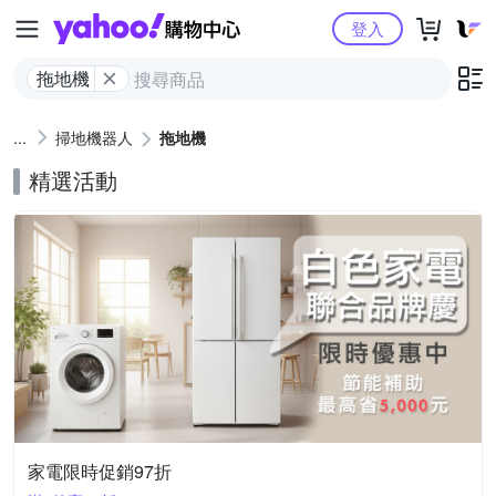
Yahoo購物中心
登入
拖地機
掃地機器人
拖地機
精選活動
家電限時促銷97折