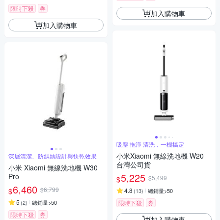
限時下殺
券
加入購物車
加入購物車
吸塵 拖淨 清洗，一機搞定
小米Xiaomi 無線洗地機 W20
深層清潔、防糾結設計與快乾效果
台灣公司貨
小米 Xiaomi 無線洗地機 W30
5,225
Pro
$5,499
$
6,460
$6,799
$
4.8
(
13
)
總銷量>50
5
(
2
)
總銷量>50
限時下殺
券
限時下殺
券
加入購物車