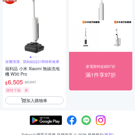
深層清潔、防糾結設計與快乾效果
家電限時促銷97折
福利品 小米 Xiaomi 無線洗地
滿1件享97折
機 W30 Pro
6,505
$6,847
$
限時下殺
券
加入購物車
Yahoo台灣電子商務 版權所有 © 2026 服務條款(
更新
)