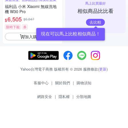
馬上比買最好
福利品 小米 Xiaomi 無線洗地
相似商品比比看
機 W30 Pro
6,505
$6,847
$
去比較
限時下殺
券
現在可以馬上比較相似商品！
加入購物車
Yahoo台灣電子商務 版權所有 © 2026 服務條款(
更新
)
客服中心
|
關於我們
|
購物須知
網路安全
|
隱私權
|
分類地圖