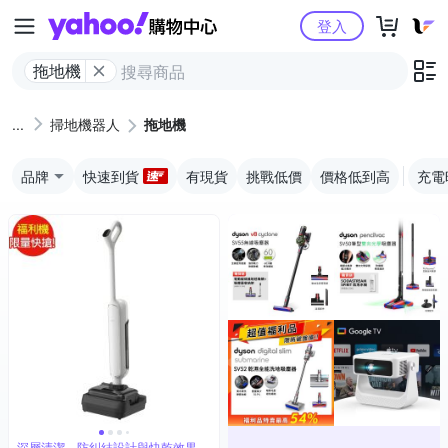
Yahoo購物中心
登入
拖地機
掃地機器人
拖地機
品牌
快速到貨
有現貨
挑戰低價
價格低到高
充電
深層清潔、防糾結設計與快乾效果