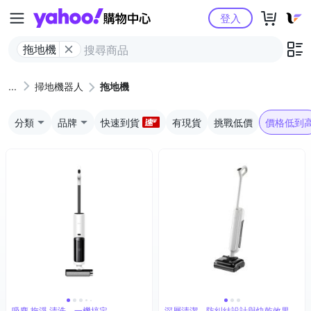
Yahoo購物中心
登入
拖地機
掃地機器人
拖地機
分類
品牌
快速到貨
有現貨
挑戰低價
價格低到
吸塵 拖淨 清洗，一機搞定
深層清潔、防糾結設計與快乾效果