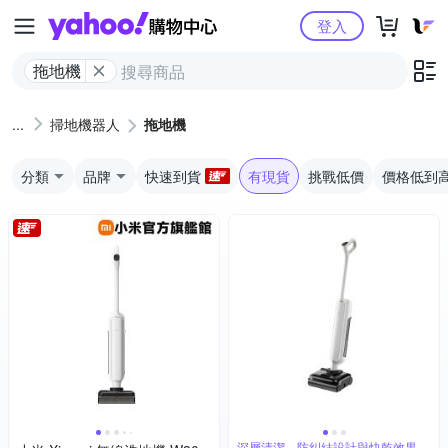
Yahoo購物中心
登入
拖地機
掃地機器人
拖地機
分類
品牌
快速到貨
有現貨
挑戰低價
價格低到
深層清潔、防糾結設計與快乾效果