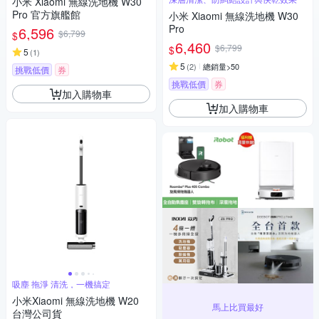
小米 Xiaomi 無線洗地機 W30
Pro 官方旗艦館
小米 Xiaomi 無線洗地機 W30
Pro
6,596
$6,799
$
6,460
$6,799
$
5
(
1
)
5
(
2
)
總銷量>50
挑戰低價
券
挑戰低價
券
加入購物車
加入購物車
吸塵 拖淨 清洗，一機搞定
小米Xiaomi 無線洗地機 W20
馬上比買最好
台灣公司貨