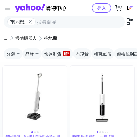
Yahoo購物中心
登入
拖地機
掃地機器人
拖地機
分類
品牌
快速到貨
有現貨
挑戰低價
價格低到
深層清潔、防糾結設計與快乾效果
吸塵 拖淨 清洗，一機搞定