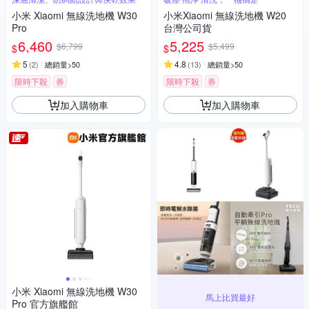
小米 Xiaomi 無線洗地機 W30
小米Xiaomi 無線洗地機 W20
Pro
台灣公司貨
6,460
5,225
$6,799
$5,499
$
$
5
4.8
(
2
)
總銷量>50
(
13
)
總銷量>50
限時下殺
券
限時下殺
券
加入購物車
加入購物車
小米 Xiaomi 無線洗地機 W30
馬上比買最好
Pro 官方旗艦館