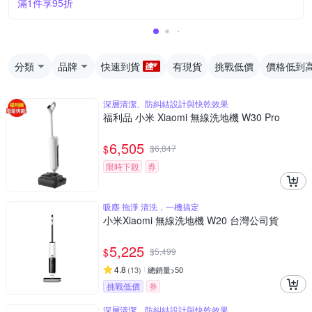
滿1件享95折
分類
品牌
快速到貨
有現貨
挑戰低價
價格低到
深層清潔、防糾結設計與快乾效果
福利品 小米 Xiaomi 無線洗地機 W30 Pro
6,505
$
$
6,847
限時下殺
券
吸塵 拖淨 清洗，一機搞定
小米Xiaomi 無線洗地機 W20 台灣公司貨
5,225
$
$
5,499
4.8
(
13
)
總銷量>50
挑戰低價
券
深層清潔、防糾結設計與快乾效果