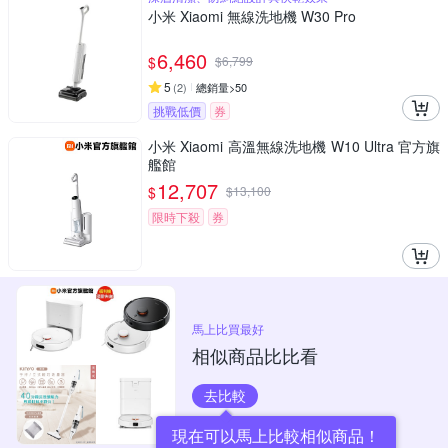
小米 Xiaomi 無線洗地機 W30 Pro
6,460
$
$
6,799
5
(
2
)
總銷量>50
挑戰低價
券
小米 Xiaomi 高溫無線洗地機 W10 Ultra 官方旗
艦館
12,707
$
$
13,100
限時下殺
券
馬上比買最好
相似商品比比看
去比較
現在可以馬上比較相似商品！