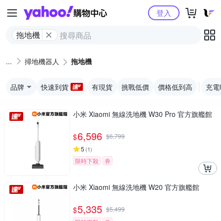
Yahoo購物中心
登入
拖地機
掃地機器人
拖地機
品牌
快速到貨
有現貨
挑戰低價
價格低到高
充電
小米 Xiaomi 無線洗地機 W30 Pro 官方旗艦館
6,596
$
$
6,799
5
(
1
)
限時下殺
券
小米 Xiaomi 無線洗地機 W20 官方旗艦館
5,335
$
$
5,499