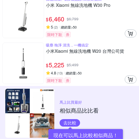
小米 Xiaomi 無線洗地機 W30 Pro
6,460
$
$
6,799
5
(
2
)
總銷量>50
限時下殺
券
吸塵 拖淨 清洗，一機搞定
小米Xiaomi 無線洗地機 W20 台灣公司貨
5,225
$
$
5,499
4.8
(
13
)
總銷量>50
限時下殺
券
馬上比買最好
相似商品比比看
去比較
現在可以馬上比較相似商品！