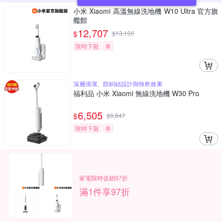
小米 Xiaomi 高溫無線洗地機 W10 Ultra 官方旗
艦館
12,707
$
$
13,100
限時下殺
券
深層清潔、防糾結設計與快乾效果
福利品 小米 Xiaomi 無線洗地機 W30 Pro
6,505
$
$
6,847
限時下殺
券
家電限時促銷97折
滿1件享97折