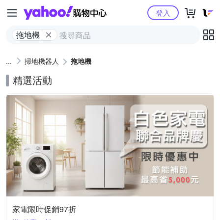
Yahoo購物中心
登入
拖地機
掃地機器人
拖地機
精選活動
家電限時促銷97折