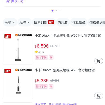
滿1件享97折
分類
品牌
快速到貨
有現貨
挑戰低價
價格低到
小米 Xiaomi 無線洗地機 W30 Pro 官方旗艦館
6,596
$
$
6,799
5
(
1
)
限時下殺
券
小米 Xiaomi 無線洗地機 W20 官方旗艦館
5,335
$
$
5,499
限時下殺
券
深層清潔、防糾結設計與快乾效果