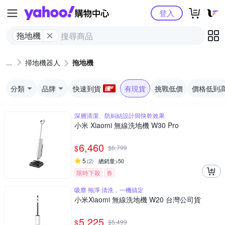
Yahoo購物中心
登入
拖地機
掃地機器人
拖地機
分類
品牌
快速到貨
有現貨
挑戰低價
價格低到
深層清潔、防糾結設計與快乾效果
小米 Xiaomi 無線洗地機 W30 Pro
6,460
$
$
6,799
5
(
2
)
總銷量>50
限時下殺
券
吸塵 拖淨 清洗，一機搞定
小米Xiaomi 無線洗地機 W20 台灣公司貨
5,225
$
$
5,499