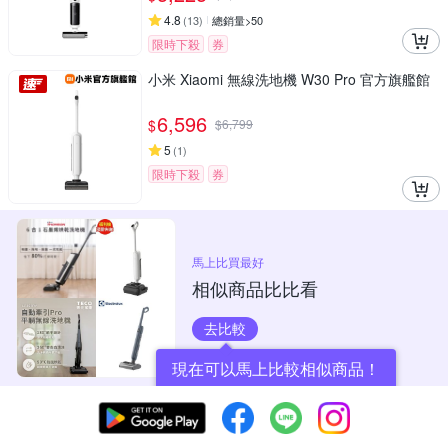
4.8
(
13
)
總銷量>50
限時下殺
券
小米 Xiaomi 無線洗地機 W30 Pro 官方旗艦館
6,596
$
$
6,799
5
(
1
)
限時下殺
券
馬上比買最好
相似商品比比看
去比較
現在可以馬上比較相似商品！