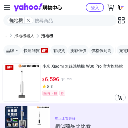
Yahoo購物中心
登入
拖地機
掃地機器人
拖地機
品牌
快速到貨
有現貨
挑戰低價
價格低到高
充電
小米 Xiaomi 無線洗地機 W30 Pro 官方旗艦館
6,596
$
$
6,799
5
(
1
)
限時下殺
券
馬上比買最好
相似商品比比看