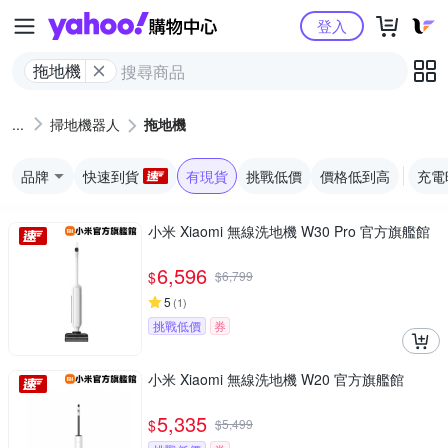
Yahoo購物中心
登入
拖地機
掃地機器人
拖地機
品牌
快速到貨
有現貨
挑戰低價
價格低到高
充電
小米 Xiaomi 無線洗地機 W30 Pro 官方旗艦館
6,596
$
$
6,799
5
(
1
)
挑戰低價
券
小米 Xiaomi 無線洗地機 W20 官方旗艦館
5,335
$
$
5,499