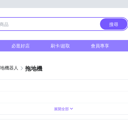
搜尋
必逛好店
刷卡/超取
會員專享
拖地機
地機器人
V
展開全部