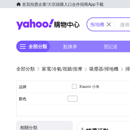
首頁
拍賣
企業/大宗採購入口
合作招商
App下載
Yahoo購物中心
拖地機
全部分類
點換券
登記送
家電/冷氣/視聽/按摩
吸塵器/掃地機
掃
Xiaomi 小米
品牌
顏色
品牌名稱
3小時以下
10～20坪
手動充電
濕布清潔模式
直立式
隨機走
110~220V
110V
100
充電時間
適用坪數
電池充電模式
清潔模式
電壓
型式
相關分類