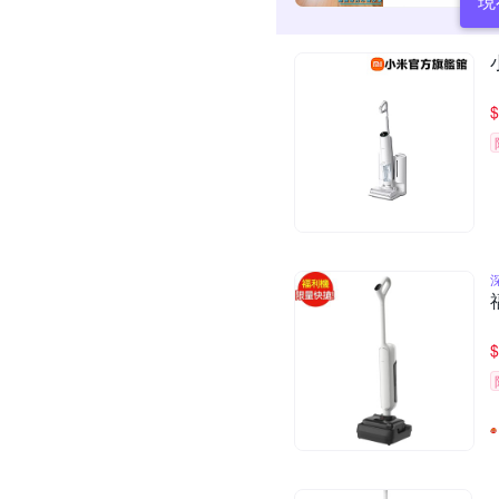
現
$
$