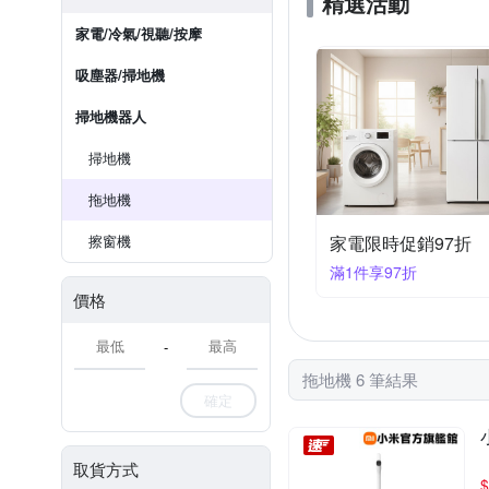
精選活動
家電/冷氣/視聽/按摩
吸塵器/掃地機
掃地機器人
掃地機
拖地機
擦窗機
家電限時促銷97折
滿1件享97折
價格
-
拖地機 6 筆結果
確定
取貨方式
$