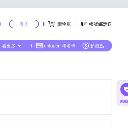
購物車
帳號綁定送
登入
看更多
uniopen 聯名卡
超贈點