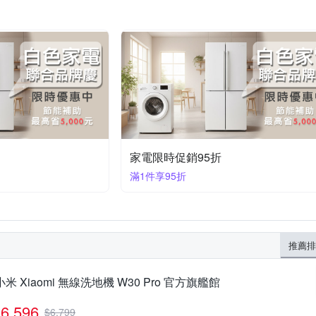
家電限時促銷95折
滿1件享95折
推薦排
小米 Xiaomi 無線洗地機 W30 Pro 官方旗艦館
6,596
$
6,799