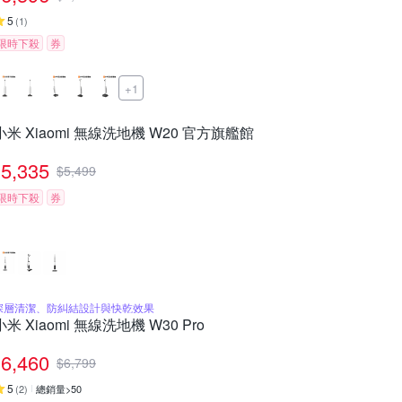
5
(
1
)
限時下殺
券
+1
小米 Xiaomi 無線洗地機 W20 官方旗艦館
5,335
$
5,499
限時下殺
券
深層清潔、防糾結設計與快乾效果
小米 Xiaomi 無線洗地機 W30 Pro
6,460
$
6,799
5
(
2
)
總銷量>50