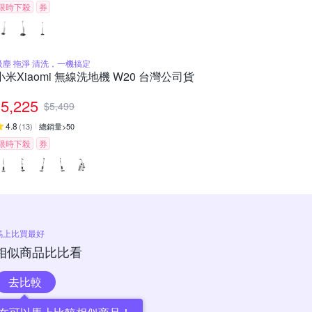
限時下殺
券
吸塵 拖淨 清洗，一機搞定
小米Xiaomi 無線洗地機 W20 台灣公司貨
5,225
$
5,499
4.8
(
13
)
總銷量>50
限時下殺
券
馬上比買最好
相似商品比比看
去比較