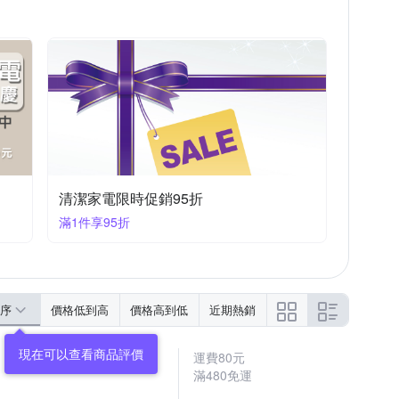
清潔家電限時促銷95折
滿1件享95折
序
價格低到高
價格高到低
近期熱銷
現在可以查看商品評價
運費80元
滿480免運