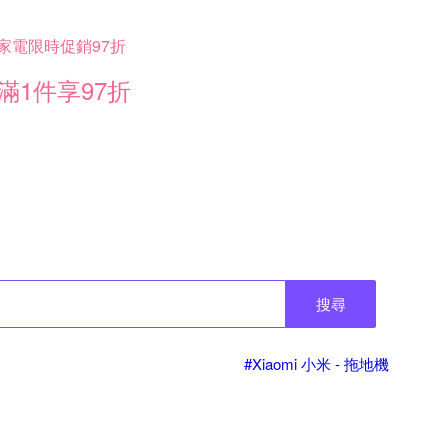
家電限時促銷97折
滿1件享97折
搜尋
#Xiaomi 小米 - 拖地機