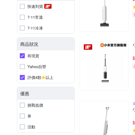
快速到貨
7-11常溫
7-11冷凍
商品狀況
有現貨
$
Yahoo自營
評價4顆
以上
優惠
挑戰低價
券
$
活動