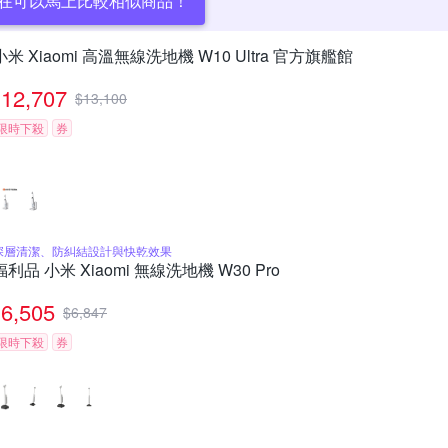
在可以馬上比較相似商品！
小米 Xiaomi 高溫無線洗地機 W10 Ultra 官方旗艦館
12,707
$
13,100
限時下殺
券
深層清潔、防糾結設計與快乾效果
福利品 小米 Xiaomi 無線洗地機 W30 Pro
6,505
$
6,847
限時下殺
券