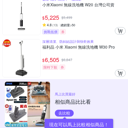
小米Xiaomi 無線洗地機 W20 台灣公司貨
5,225
$
$
5,499
4.8
(
13
)
總銷量>50
挑戰低價
券
深層清潔、防糾結設計與快乾效果
福利品 小米 Xiaomi 無線洗地機 W30 Pro
6,505
$
$
6,847
限時下殺
券
馬上比買最好
相似商品比比看
去比較
現在可以馬上比較相似商品！