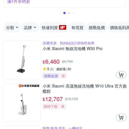
滿1件享95折
分類
品牌
快速到貨
有現貨
挑戰低價
價格低到
深層清潔、防糾結設計與快乾效果
小米 Xiaomi 無線洗地機 W30 Pro
6,460
$
$
6,799
5
(
2
)
總銷量>50
挑戰低價
券
小米 Xiaomi 高溫無線洗地機 W10 Ultra 官方旗
艦館
12,707
$
$
13,100
限時下殺
券
吸塵 拖淨 清洗，一機搞定