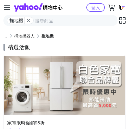
Yahoo購物中心
登入
拖地機
掃地機器人
拖地機
精選活動
家電限時促銷95折