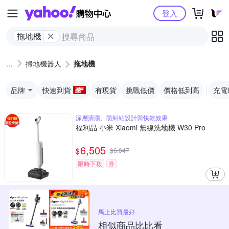
Yahoo購物中心
登入
拖地機
掃地機器人
拖地機
品牌
快速到貨
有現貨
挑戰低價
價格低到高
充電
深層清潔、防糾結設計與快乾效果
福利品 小米 Xiaomi 無線洗地機 W30 Pro
6,505
$
$
6,847
限時下殺
券
馬上比買最好
相似商品比比看