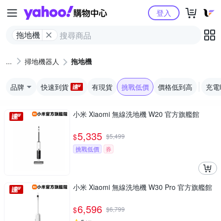
Yahoo購物中心
登入
拖地機
掃地機器人
拖地機
品牌
快速到貨
有現貨
挑戰低價
價格低到高
充電
小米 Xiaomi 無線洗地機 W20 官方旗艦館
5,335
$
$
5,499
挑戰低價
券
小米 Xiaomi 無線洗地機 W30 Pro 官方旗艦館
6,596
$
$
6,799