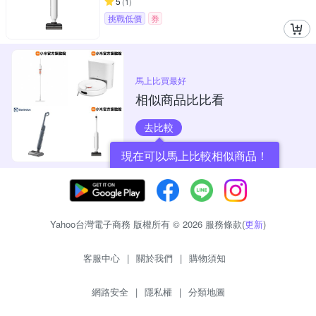
5
(
1
)
挑戰低價
券
馬上比買最好
相似商品比比看
去比較
現在可以馬上比較相似商品！
Yahoo台灣電子商務 版權所有 © 2026 服務條款(
更新
)
客服中心
|
關於我們
|
購物須知
網路安全
|
隱私權
|
分類地圖