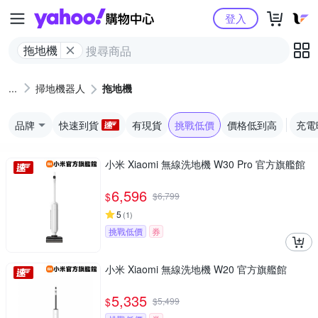
Yahoo購物中心
登入
拖地機
掃地機器人
拖地機
品牌
快速到貨
有現貨
挑戰低價
價格低到高
充電
小米 Xiaomi 無線洗地機 W30 Pro 官方旗艦館
6,596
$
$
6,799
5
(
1
)
挑戰低價
券
小米 Xiaomi 無線洗地機 W20 官方旗艦館
5,335
$
$
5,499