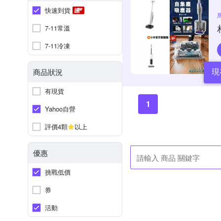
快速到貨
7-11常溫
7-11冷凍
現
商品狀況
有現貨
1
Yahoo自營
評價4顆
以上
優惠
挑戰低價
券
活動