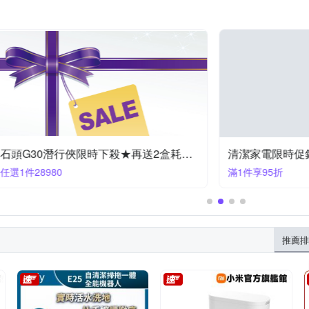
石頭G30潛行俠限時下殺★再送2盒耗材禮盒
清潔家電限時促銷95折
滿1件享95折
推薦排