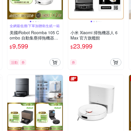
全網最低價/下單加贈衛生紙一箱
美國iRobot Roomba 105 C
小米 Xiaomi 掃拖機器人 6
ombo 自動集塵掃拖機器人
Max 官方旗艦館
總代理保固1+1年
9,599
23,999
$
$
活動
券
券