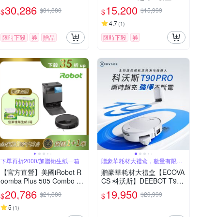
滾筒活熱水熱風旗艦機皇掃
旗艦掃拖機器人
30,286
15,200
$31,880
$15,999
$
$
拖機器人 總代理保固1+1年
4.7
(
1
)
限時下殺
券
贈品
限時下殺
券
下單再折2000/加贈衛生紙一箱
贈豪華耗材大禮盒，數量有限送
完為止
【官方直營】美國iRobot R
贈豪華耗材大禮盒【ECOVA
oomba Plus 505 Combo 全
CS 科沃斯】DEEBOT T90
能熱旋風延邊掃拖機器人 總
PRO 水箱款 超長續航滾筒
20,786
19,950
$21,880
$20,999
$
$
代理保固1+1年
洗地機器人(32路增壓滾筒
洗地/3萬吸力/氮化鎵閃充)
5
(
1
)