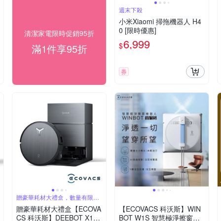
週末下殺
小米Xiaomi 掃拖機器人 H4
0 [限時優惠]
清潔家電限時促銷95折
6,999
$
滿1件享95折
券
贈豪華耗材大禮盒，數量有限，
贈完為止
贈豪華耗材大禮盒【ECOVA
【ECOVACS 科沃斯】WIN
CS 科沃斯】DEEBOT X11
BOT W1S 智慧極淨擦窗機