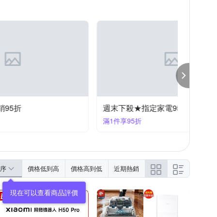
週末下殺★指定家電95折
家電限
滿1件享95折
滿1件享
序
價格低到高
價格高到低
近期熱銷