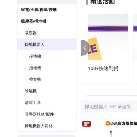
精選活動
家電/冷氣/視聽/按摩
吸塵器/掃地機
吸塵器
掃地機器人
掃地機
定吸塵器｜任2件再折100+快速到貨
拖地機
件折100
任選1件28980
擦窗機
除蟎機
清潔工具
掃地機器人 167 筆結果
吸塵器耗材/配件
掃地機器人耗材