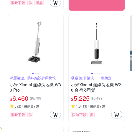
限時下殺
券
贈品
深層清潔、防糾結設計與快乾效
吸塵 拖淨 清洗，一機搞定
果
小米 Xiaomi 無線洗地機 W3
小米Xiaomi 無線洗地機 W2
0 Pro
0 台灣公司貨
6,460
5,225
$6,799
$5,499
$
$
5
4.8
(
2
)
總銷量>50
(
13
)
總銷量>50
限時下殺
券
限時下殺
券