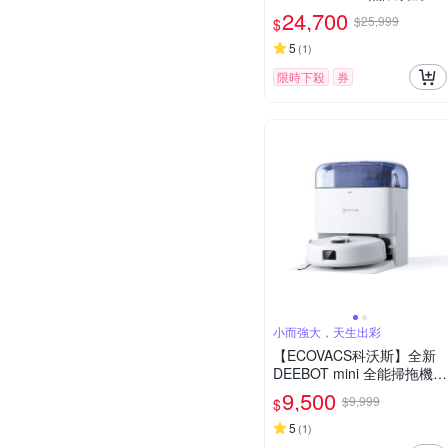
筒洗地機器人
24,700
$25,999
$
5
(
1
)
限時下殺
券
小而強大，天生出彩
【ECOVACS科沃斯】全新
DEEBOT mini 全能掃拖機器
人(超小機身/全能基站/毛髮
9,500
$9,999
$
不纏繞/靜音清潔）
5
(
1
)