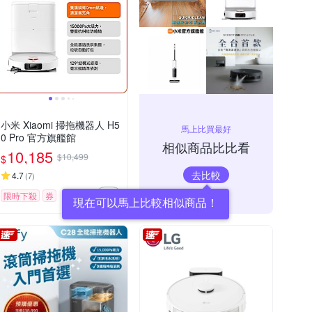
小米 Xiaomi 掃拖機器人 H5
馬上比買最好
0 Pro 官方旗艦館
相似商品比比看
10,185
$10,499
$
去比較
4.7
(
7
)
限時下殺
券
現在可以馬上比較相似商品！