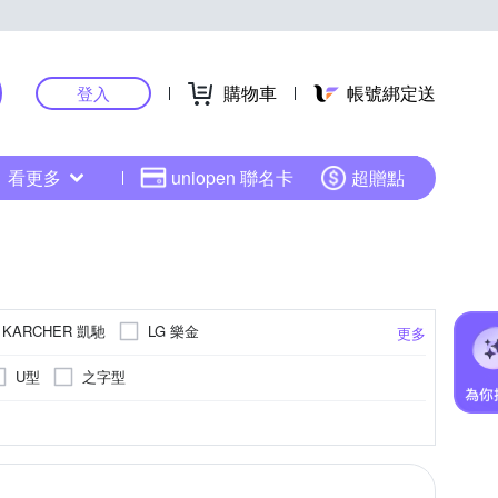
購物車
帳號綁定送
登入
看更多
uniopen 聯名卡
超贈點
KARCHER 凱馳
LG 樂金
更多
U型
之字型