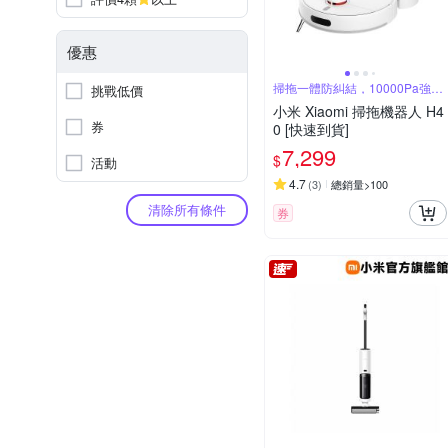
優惠
掃拖一體防糾結，10000Pa強勁
挑戰低價
吸塵
小米 Xiaomi 掃拖機器人 H4
券
0 [快速到貨]
7,299
$
活動
4.7
(
3
)
總銷量>100
清除所有條件
券