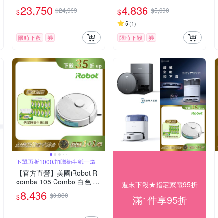
PRO無限續航滾筒洗地機器
器人
23,750
4,836
$24,999
$5,090
$
$
人 (掃地機器人)
5
(
1
)
限時下殺
券
限時下殺
券
下單再折1000/加贈衛生紙一箱
【官方直營】美國iRobot R
oomba 105 Combo 白色 掃
週末下殺★指定家電95折
拖機器人 總代理保固1+1年
8,436
$8,880
$
滿1件享95折