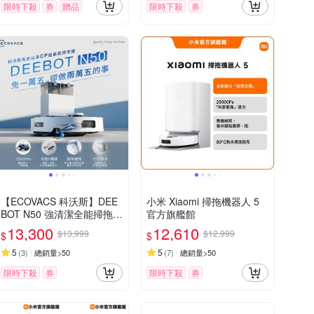
限時下殺
券
贈品
限時下殺
券
【ECOVACS 科沃斯】DEE
小米 Xiaomi 掃拖機器人 5
BOT N50 強清潔全能掃拖機
官方旗艦館
器人(20000Pa/雙恆貼邊/全
13,300
12,610
$13,999
$12,999
$
$
能基站)
5
5
(
3
)
總銷量>50
(
7
)
總銷量>50
限時下殺
券
限時下殺
券