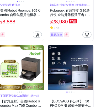
父親節限時優惠
加碼送2盒耗材禮盒(鑑賞期後寄
出)
美國iRobot Roomba 105 C
Roborock 石頭科技 G30潛
ombo 自動集塵掃拖機器人
行俠 全能升降極淨王者 (智
[限時優惠]
慧升降全域LDS/超薄7.98/
8,888
28,980
77折
$
$
聲波恆濕拖地/22000Pa)
3
(
2
)
券
挑戰低價
券
下單再折2500/加贈衛生紙一箱
【官方直營】美國iRobot R
【ECOVACS 科沃斯】T50
oomba Max 705 Combo AI
PRO OMNI 超薄全覆蓋全能