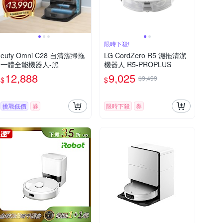
限時下殺!
eufy Omni C28 自清潔掃拖
LG CordZero R5 濕拖清潔
一體全能機器人-黑
機器人 R5-PROPLUS
12,888
9,025
$9,499
$
$
挑戰低價
券
限時下殺
券