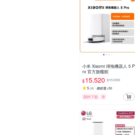
小米 Xiaomi 掃拖機器人 5 P
ro 官方旗艦館
15,520
$15,999
$
5
(
4
)
總銷量>50
限時下殺
券