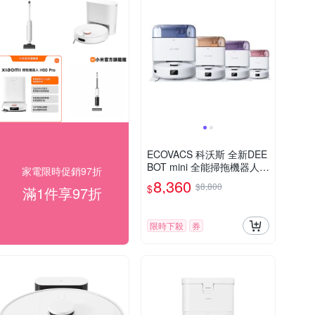
ECOVACS 科沃斯 全新DEE
BOT mini 全能掃拖機器人
家電限時促銷97折
(四色任選)
8,360
$8,800
$
滿1件享97折
限時下殺
券