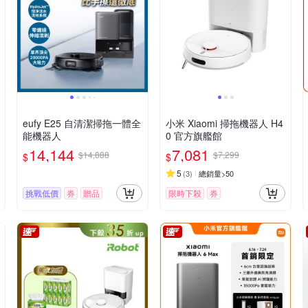
eufy E25 自清潔掃拖一體全
小米 Xiaomi 掃拖機器人 H4
能機器人
0 官方旗艦館
14,144
7,081
$14,888
$7,299
$
$
5
(
3
)
總銷量>50
挑戰低價
券
贈品
限時下殺
券