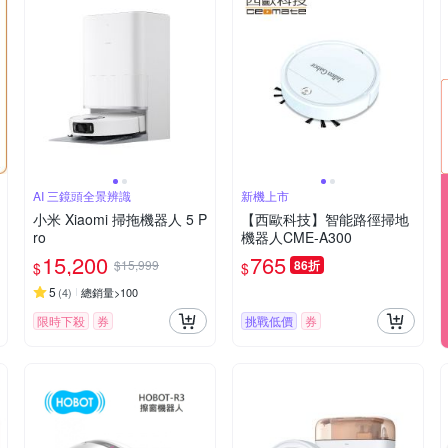
AI 三鏡頭全景辨識
新機上市
小米 Xiaomi 掃拖機器人 5 P
【西歐科技】智能路徑掃地
ro
機器人CME-A300
15,200
765
$15,999
86折
$
$
5
(
4
)
總銷量>100
限時下殺
券
挑戰低價
券