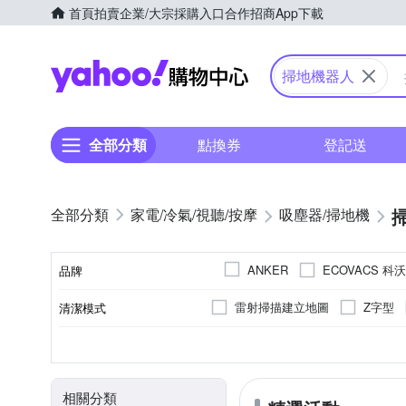
首頁
拍賣
企業/大宗採購入口
合作招商
App下載
Yahoo購物中心
掃地機器人
全部分類
點換券
登記送
家電/冷氣/視聽/按摩
吸塵器/掃地機
ECOVACS 科
ANKER
品牌
Roborock 石頭科技
TH
雷射掃描建立地圖
Z字型
清潔模式
品牌名稱
10坪以下
3~5小時
自動回充
其他商品
電池
3小時以下
手動充電
10～20坪
110V
110~220
電壓
適用坪數
顏色
充電時間
電池充電模式
種類
相關分類