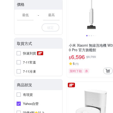
價格
-
確定
取貨方式
小米 Xiaomi 無線洗地機 W3
0 Pro 官方旗艦館
快速到貨
6,596
$6,799
$
7-11常溫
5
(
1
)
限時下殺
券
7-11冷凍
商品狀況
有現貨
Yahoo自營
評價4顆
以上