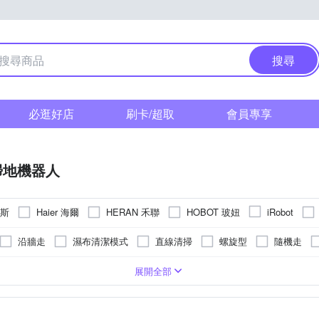
搜尋
必逛好店
刷卡/超取
會員專享
掃地機器人
沃斯
Haier 海爾
HERAN 禾聯
HOBOT 玻妞
iRobot
Xiaomi 小米
其他品牌
OMSON
Vbot
沿牆走
濕布清潔模式
直線清掃
螺旋型
隨機走
USB充電
20～30坪
5小時以上
30坪以上
V
100V
240V
220V
展開全部