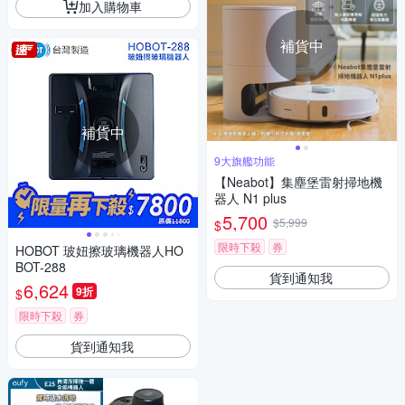
加入購物車
補貨中
補貨中
9大旗艦功能
【Neabot】集塵堡雷射掃地機
器人 N1 plus
5,700
$5,999
$
限時下殺
券
HOBOT 玻妞擦玻璃機器人HO
BOT-288
貨到通知我
6,624
9折
$
限時下殺
券
貨到通知我