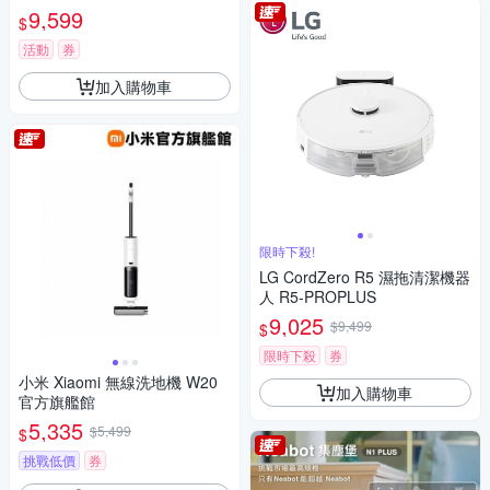
保固1+1年
9,599
$
活動
券
加入購物車
限時下殺!
LG CordZero R5 濕拖清潔機器
人 R5-PROPLUS
9,025
$9,499
$
限時下殺
券
小米 Xiaomi 無線洗地機 W20
加入購物車
官方旗艦館
5,335
$5,499
$
挑戰低價
券