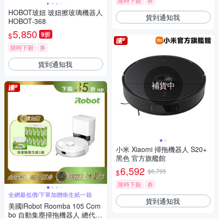
限時下殺
券
HOBOT玻妞 玻妞擦玻璃機器人
貨到通知我
HOBOT-368
5,850
9折
$
限時下殺
券
貨到通知我
補貨中
小米 Xiaomi 掃拖機器人 S20+
黑色 官方旗艦館
6,592
$6,795
$
限時下殺
券
全網最低價/下單加贈衛生紙一箱
貨到通知我
美國iRobot Roomba 105 Com
bo 自動集塵掃拖機器人 總代理