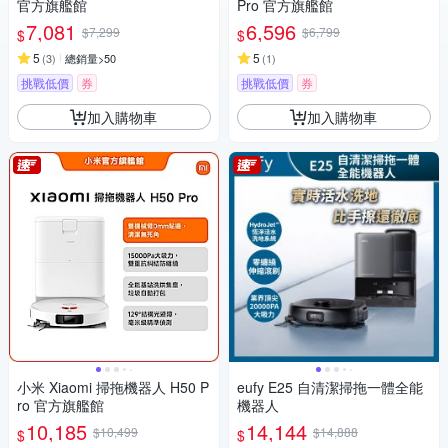
官方旗艦館
Pro 官方旗艦館
7,081
6,596
$7,299
$6,799
$
$
5
5
(
3
)
總銷量>50
(
1
)
挑戰低價
券
挑戰低價
券
加入購物車
加入購物車
小米 Xiaomi 掃拖機器人 H50 P
eufy E25 自清潔掃拖一體全能
ro 官方旗艦館
機器人
10,185
14,144
$10,499
$14,888
$
$