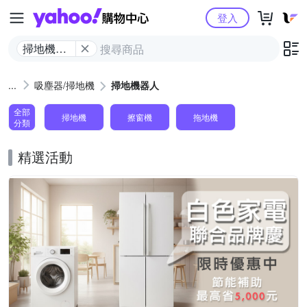
Yahoo購物中心
登入
掃地機器
人
吸塵器/掃地機
掃地機器人
全部
掃地機
擦窗機
拖地機
分類
精選活動