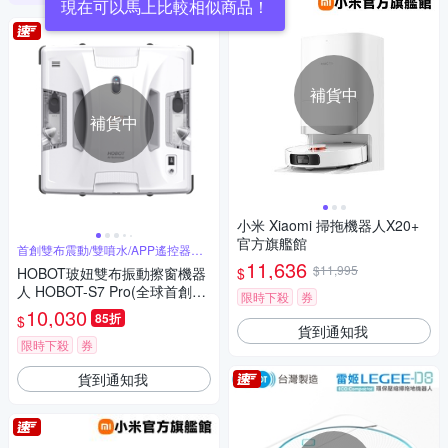
現在可以馬上比較相似商品！
補貨中
補貨中
小米 Xiaomi 掃拖機器人X20+
官方旗艦館
首創雙布震動/雙噴水/APP遙控器雙
控制
11,636
$11,995
$
HOBOT玻妞雙布振動擦窗機器
人 HOBOT-S7 Pro(全球首創雙
限時下殺
券
布震動/雙噴水/APP遙控器雙控
10,030
85折
$
制)
貨到通知我
限時下殺
券
貨到通知我