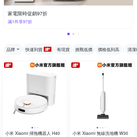
家電限時促銷97折
滿1件享97折
品牌
快速到貨
有現貨
挑戰低價
價格低到高
清潔
小米 Xiaomi 掃拖機器人 H40
小米 Xiaomi 無線洗地機 W30