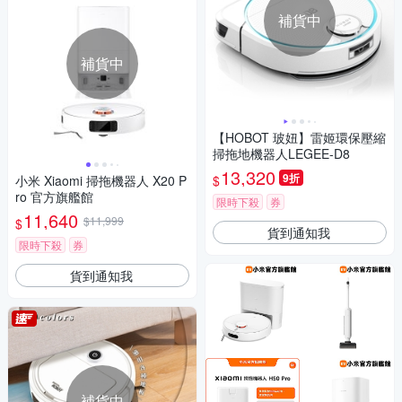
補貨中
補貨中
【HOBOT 玻妞】雷姬環保壓縮
掃拖地機器人LEGEE-D8
13,320
9折
$
小米 Xiaomi 掃拖機器人 X20 P
ro 官方旗艦館
限時下殺
券
11,640
$11,999
$
貨到通知我
限時下殺
券
貨到通知我
補貨中