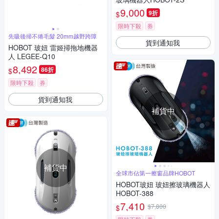
9,000
9折
$
限時下殺
券
先吸後掃不捲毛髮 20mm越野跨障
貨到通知我
HOBOT 玻妞 雷姬掃拖地機器
人 LEGEE-Q10
8,492
86折
$
限時下殺
券
貨到通知我
補貨中
補貨中
全球市佔第一擦窗品牌HOBOT
HOBOT玻妞 玻妞擦玻璃機器人
HOBOT-388
7,410
$7,800
$