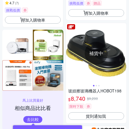
4.7
(
7
)
挑戰低價
券
贈品
挑戰低價
券
加入購物車
加入購物車
補貨中
玻妞擦玻璃機器人HOBOT198
8,740
$9,200
$
馬上比買最好
限時下殺
券
相似商品比比看
貨到通知我
去比較