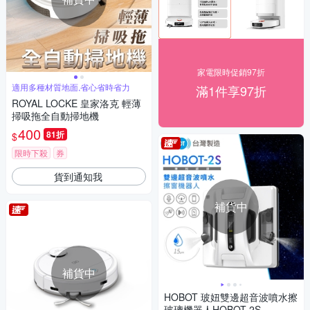
家電限時促銷97折
適用多種材質地面,省心省時省力
滿1件享97折
ROYAL LOCKE 皇家洛克 輕薄
掃吸拖全自動掃地機
400
81折
$
限時下殺
券
貨到通知我
補貨中
補貨中
HOBOT 玻妞雙邊超音波噴水擦
玻璃機器人HOBOT-2S