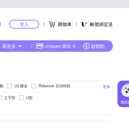
購物車
帳號綁定送
登入
看更多
uniopen 聯名卡
超贈點
凱馳
LG 樂金
Roborock 石頭科技
更多
之字型
U型