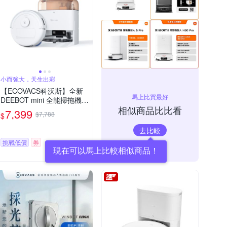
小而強大，天生出彩
【ECOVACS科沃斯】全新
馬上比買最好
DEEBOT mini 全能掃拖機器
相似商品比比看
人(超小機身/全能基站/毛髮
7,399
$7,788
$
不纏繞/靜音清潔）
去比較
挑戰低價
券
現在可以馬上比較相似商品！