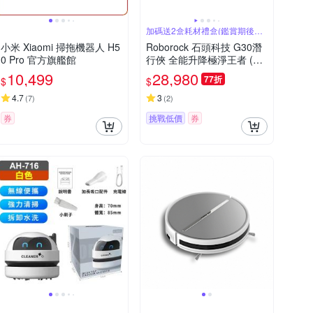
加碼送2盒耗材禮盒(鑑賞期後寄
出)
小米 Xiaomi 掃拖機器人 H5
Roborock 石頭科技 G30潛
0 Pro 官方旗艦館
行俠 全能升降極淨王者 (智
慧升降全域LDS/超薄7.98/
10,499
28,980
77折
$
$
聲波恆濕拖地/22000Pa)
4.7
3
(
7
)
(
2
)
券
挑戰低價
券