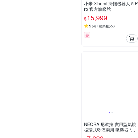
小米 Xiaomi 掃拖機器人 5 P
ro 官方旗艦館
15,999
$
5
(
4
)
總銷量>50
券
NEORA 尼歐拉 實用型氣旋
循環式乾溼兩用 吸塵器 /台
AS-400