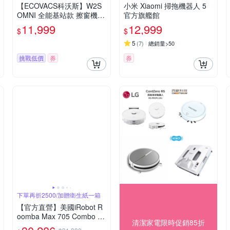
【ECOVACS科沃斯】W2S
小米 Xiaomi 掃拖機器人 5
OMNI 全能基站款 擦窗機器
官方旗艦館
人
11,999
12,999
$
$
5
(
7
)
總銷量>50
挑戰低價
券
券
下單再折2500/加贈衛生紙一箱
【官方直營】美國iRobot R
oomba Max 705 Combo AI
清潔家電限時促銷85折
滾筒活熱水熱風旗艦機皇掃