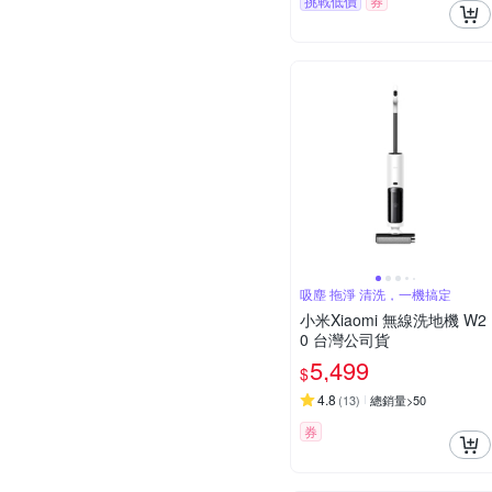
挑戰低價
券
吸塵 拖淨 清洗，一機搞定
小米Xiaomi 無線洗地機 W2
0 台灣公司貨
5,499
$
4.8
(
13
)
總銷量>50
券