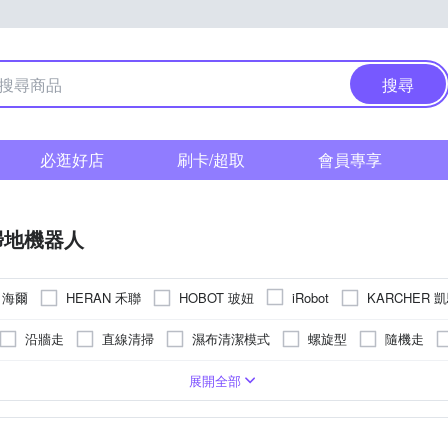
搜尋
必逛好店
刷卡/超取
會員專享
掃地機器人
r 海爾
HERAN 禾聯
HOBOT 玻妞
KARCHER 
iRobot
其他品牌
沿牆走
直線清掃
濕布清潔模式
螺旋型
隨機走
USB充電
20～30坪
5小時以上
30坪以上
V
100V
240V
220V
展開全部