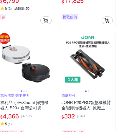
6,799
17,825
$
$
5
(
2
)
總銷量>50
券
挑戰低價
高效清潔 毫不費力
原廠配件
福利品 小米Xiaomi 掃拖機
JONR P20PRO智慧機械臂
器人 S20+ 台灣公司貨
全能掃拖機器人_原廠主刷
組(主刷+主刷罩)
4,366
332
$4,595
$349
$
$
5
(
1
)