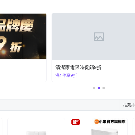
清潔家電限時促銷9折
滿1件享9折
推薦排