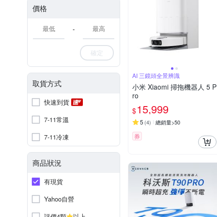
價格
-
確定
AI 三鏡頭全景辨識
取貨方式
小米 Xiaomi 掃拖機器人 5 P
ro
快速到貨
15,999
$
7-11常溫
5
(
4
)
總銷量>50
券
7-11冷凍
商品狀況
有現貨
Yahoo自營
評價4顆
以上