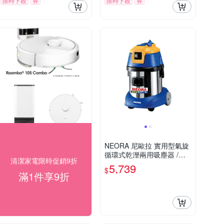
限時下殺
券
限時下殺
券
NEORA 尼歐拉 實用型氣旋
循環式乾溼兩用吸塵器 /台
清潔家電限時促銷9折
AS-150
5,739
$
滿1件享9折