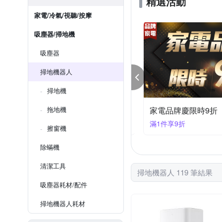
精選活動
家電/冷氣/視聽/按摩
吸塵器/掃地機
吸塵器
掃地機器人
掃地機
拖地機
石頭G30潛行俠限時下殺★再送2盒耗材禮盒
家電品牌慶限時9折
1件28980
滿1件享9折
擦窗機
除蟎機
清潔工具
掃地機器人 119 筆結果
吸塵器耗材/配件
掃地機器人耗材