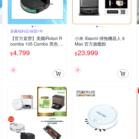
原廠福利品/保固1年
【官方直營】美國iRobot R
小米 Xiaomi 掃拖機器人 6
oomba 105 Combo 黑色 掃
Max 官方旗艦館
拖機器人福利品 總代理保固
4,799
23,999
$
$
1+1年
券
券