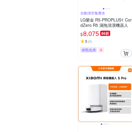
自動清空集塵盒
LG樂金 R5-PROPLUS1 Cor
dZero R5 濕拖清潔機器人
8,075
86折
$
5
(
1
)
挑戰低價
券