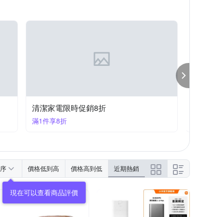
清潔家電限時促銷8折
清潔家
滿1件享8折
滿1件享
序
價格低到高
價格高到低
近期熱銷