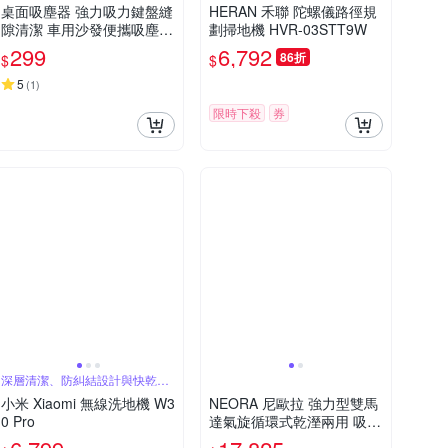
桌面吸塵器 強力吸力鍵盤縫
HERAN 禾聯 陀螺儀路徑規
隙清潔 車用沙發便攜吸塵器
劃掃地機 HVR-03STT9W
學生辦公清潔神器 迷你無線
299
6,792
86折
$
$
USB充電款
5
(
1
)
限時下殺
券
深層清潔、防糾結設計與快乾效
果
小米 Xiaomi 無線洗地機 W3
NEORA 尼歐拉 強力型雙馬
0 Pro
達氣旋循環式乾溼兩用 吸塵
器 /台 AS-900