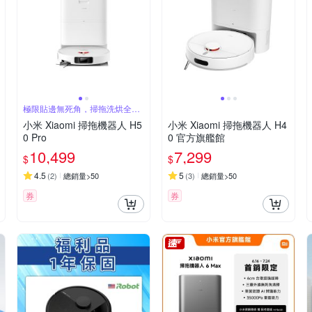
極限貼邊無死角，掃拖洗烘全能
清潔
小米 Xiaomi 掃拖機器人 H5
小米 Xiaomi 掃拖機器人 H4
0 Pro
0 官方旗艦館
10,499
7,299
$
$
4.5
5
(
2
)
總銷量>50
(
3
)
總銷量>50
券
券