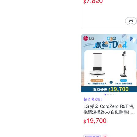
7,820
$
超值吸塵組
LG 樂金 CordZero R5T 濕
拖清潔機器人(自動除塵) 雲
朵白 R5ULTIMATE1+CordZ
19,700
$
ero A9 Air 快清式無線吸塵
器 A7-LITE