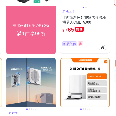
新機上市
【西歐科技】智能路徑掃地
機器人CME-A300
清潔家電限時促銷95折
765
86折
$
滿1件享95折
挑戰低價
券
基站版