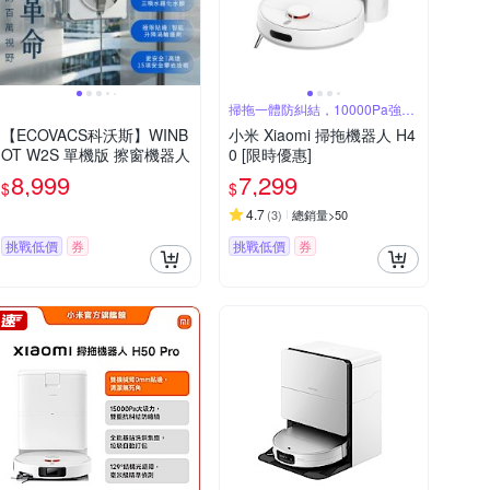
掃拖一體防糾結，10000Pa強勁
吸塵
【ECOVACS科沃斯】WINB
小米 Xiaomi 掃拖機器人 H4
OT W2S 單機版 擦窗機器人
0 [限時優惠]
8,999
7,299
$
$
4.7
(
3
)
總銷量>50
挑戰低價
券
挑戰低價
券