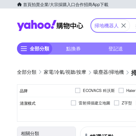
首頁
拍賣
企業/大宗採購入口
合作招商
App下載
Yahoo購物中心
掃地機器人
全部分類
點換券
登記送
家電/冷氣/視聽/按摩
吸塵器/掃地機
ECOVACS 科沃斯
Haie
品牌
Xiaomi 小米
THOMSON
雷射掃描建立地圖
Z字型
清潔模式
品牌名稱
10坪以下
3小時以下
自動回充
其他商品
電池
手動充電
10～20坪
3~5小時
110V
110~220
顏色
適用坪數
電壓
充電時間
電池充電模式
種類
相關分類