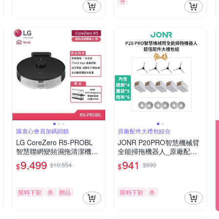
券
購衷心會員加碼回饋
原廠配件大禮包組合
LG CoreZero R5-PROBL
JONR P20PRO智慧機械臂
智慧聯網變頻濕拖清潔機器
全能掃拖機器人_原廠配件
人 黑 贈好禮
大禮包(邊刷*4+塵袋*5+拖布
9,499
941
$10,554
$990
$
$
*6)
限時下殺
券
贈品
限時下殺
券