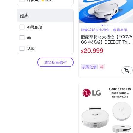
優惠
挑戰低價
贈豪華耗材大禮盒，數量有限送
完為止
贈豪華耗材大禮盒【ECOVA
券
CS 科沃斯】DEEBOT T90
PRO 水箱款 超長續航滾筒
活動
20,999
$
洗地機器人(32路增壓滾筒
洗地/3萬吸力/氮化鎵閃充)
清除所有條件
挑戰低價
券