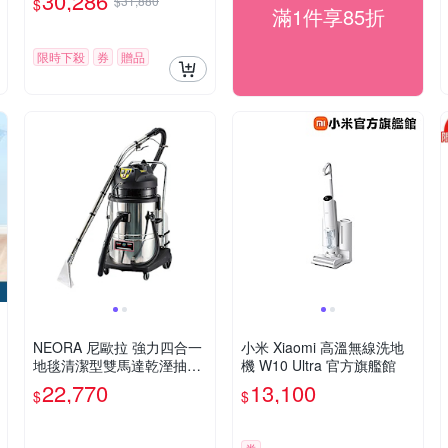
30,286
$31,880
$
拖機器人 總代理保固1+1年
滿1件享85折
限時下殺
券
贈品
NEORA 尼歐拉 強力四合一
小米 Xiaomi 高溫無線洗地
地毯清潔型雙馬達乾溼抽洗
機 W10 Ultra 官方旗艦館
用 吸塵器 /台 AS-600 SC
22,770
13,100
$
$