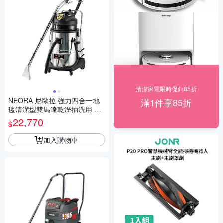
清潔家電限時促銷85折
NEORA 尼歐拉 強力四合一地
滿1件享85折
毯清潔型雙馬達乾溼抽洗用 吸
塵器 /台 AS-600 SC
22,770
$
加入購物車