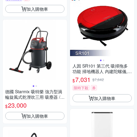
加入購物車
人因 SR101 第三代 吸掃拖多
功能 掃地機器人 內建陀螺儀,具
有SLAM地圖清掃規劃功
7,031
$7,642
$
限時下殺
券
德國 Starmix 吸特樂 強力型渦
輪旋風式乾溼吹三用 吸塵器 /台
加入購物車
NSG-1445
23,000
$
加入購物車