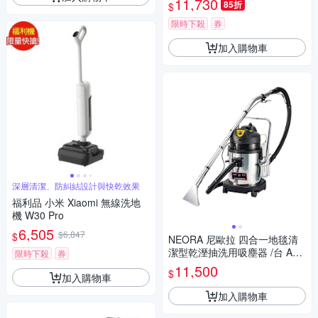
11,730
85折
$
限時下殺
券
加入購物車
深層清潔、防糾結設計與快乾效果
福利品 小米 Xiaomi 無線洗地
機 W30 Pro
6,505
$6,847
$
NEORA 尼歐拉 四合一地毯清
潔型乾溼抽洗用吸塵器 /台 AS-
限時下殺
券
200 SC
11,500
$
加入購物車
加入購物車