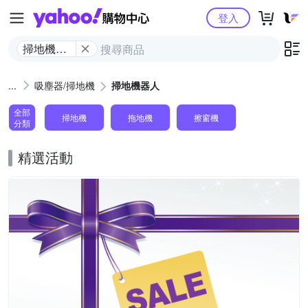
Yahoo購物中心
登入
掃地機器
人
吸塵器/掃地機
掃地機器人
全部
掃地機
拖地機
擦窗機
分類
精選活動