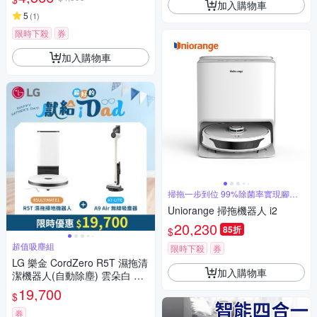
加入購物車
5
(
1
)
限時下殺
券
加入購物車
掃拖一步到位 99%除菌率實現腳底
真乾淨
Uniorange 掃拖機器人 i2
20,230
85折
$
超值吸塵組
限時下殺
券
LG 樂金 CordZero R5T 濕拖清
加入購物車
潔機器人(自動除塵) 雲朵白 R5
ULTIMATE1+CordZero A9 Air
19,700
$
快清式無線吸塵器 A7-LITE
券