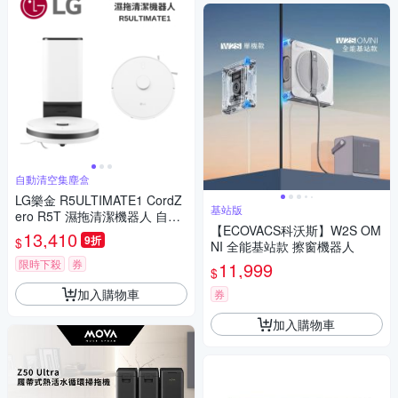
自動清空集塵盒
LG樂金 R5ULTIMATE1 CordZ
基站版
ero R5T 濕拖清潔機器人 自動
【ECOVACS科沃斯】W2S OM
清空集塵盒
13,410
9折
$
NI 全能基站款 擦窗機器人
限時下殺
券
11,999
$
加入購物車
券
加入購物車