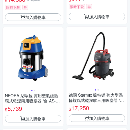
$
限時下殺
券
限時下殺
券
加入購物車
加入購物車
德國 Starmix 吸特樂 強力型渦
NEORA 尼歐拉 實用型氣旋循
輪旋風式乾溼吹三用吸塵器 /台
環式乾溼兩用吸塵器 /台 AS-15
NSG uClean-1432
0
17,250
5,739
$
$
加入購物車
加入購物車