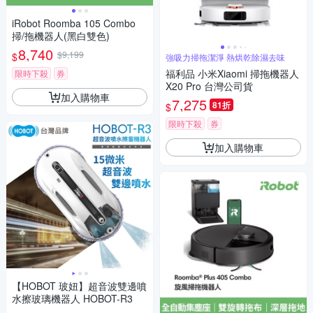
iRobot Roomba 105 Combo
掃/拖機器人(黑白雙色)
8,740
$9,199
$
強吸力掃拖潔淨 熱烘乾除濕去味
福利品 小米Xiaomi 掃拖機器人
限時下殺
券
X20 Pro 台灣公司貨
加入購物車
7,275
81折
$
限時下殺
券
加入購物車
【HOBOT 玻妞】超音波雙邊噴
水擦玻璃機器人 HOBOT-R3