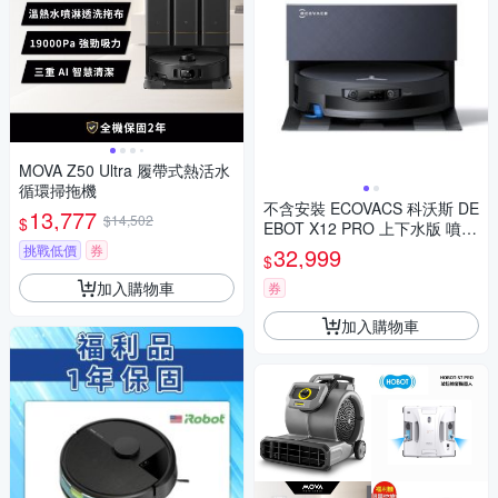
MOVA Z50 Ultra 履帶式熱活水
循環掃拖機
不含安裝 ECOVACS 科沃斯 DE
13,777
$14,502
$
EBOT X12 PRO 上下水版 噴溶
增壓滾筒洗地機器人
挑戰低價
券
32,999
$
加入購物車
券
加入購物車