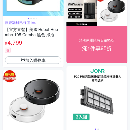
原廠福利品/保固1年
【官方直營】美國iRobot Roo
mba 105 Combo 黑色 掃拖機
器人福利品 總代理保固1+1年
清潔家電限時促銷95折
4,799
$
滿1件享95折
券
加入購物車