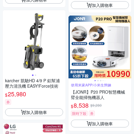
加入購物車
karcher 凱馳HD 4/9 P 鋁幫浦
使用米家APP/小米生態鍊
壓力清洗機 EASY!Force技術
【JONR】P20 PRO智慧機械
25,980
$
臂全能掃拖機器人
券
8,538
$9,280
$
加入購物車
限時下殺
券
加入購物車