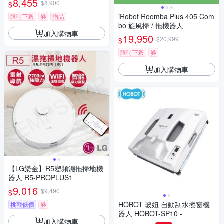
8,455
$8,900
$
iRobot Roomba Plus 405 Com
限時下殺
券
贈品
bo 旋風掃 / 拖機器人
加入購物車
19,950
$20,999
$
限時下殺
券
加入購物車
【LG樂金】R5變頻濕拖掃地機
器人 R5-PROPLUS1
9,016
$9,490
$
HOBOT 玻妞 自動刮水擦窗機
挑戰低價
券
器人 HOBOT-SP10 -
加入購物車