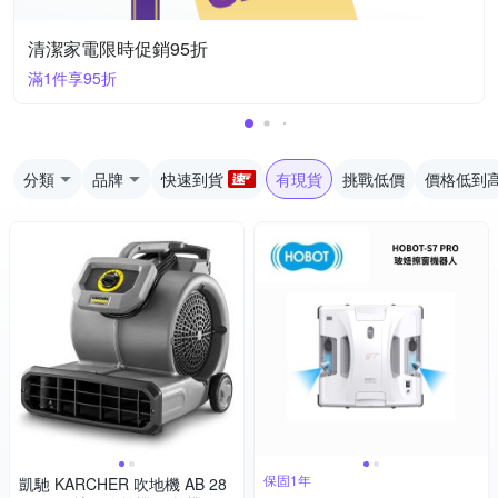
清潔家電限時促銷95折
滿1件享95折
分類
品牌
快速到貨
有現貨
挑戰低價
價格低到
保固1年
凱馳 KARCHER 吹地機 AB 28