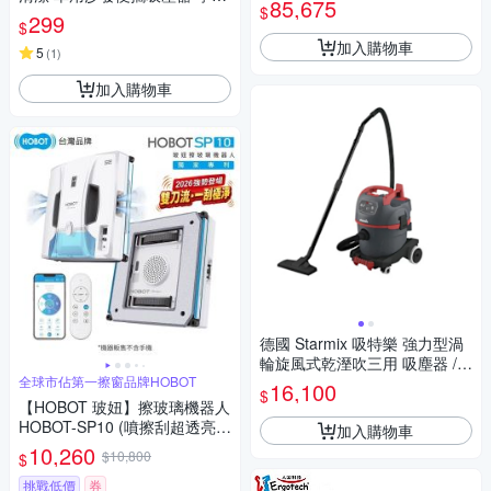
85,675
$
辦公清潔神器 迷你無線 USB充
299
FW
$
電款
加入購物車
5
(
1
)
加入購物車
德國 Starmix 吸特樂 強力型渦
輪旋風式乾溼吹三用 吸塵器 /台
全球市佔第一擦窗品牌HOBOT
NSG-1420
16,100
$
【HOBOT 玻妞】擦玻璃機器人
HOBOT-SP10 (噴擦刮超透亮/
加入購物車
廣角雙側雙噴水/便攜式收納盒)
10,260
$10,800
$
挑戰低價
券