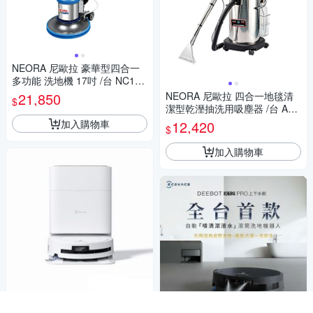
NEORA 尼歐拉 豪華型四合一
多功能 洗地機 17吋 /台 NC175
-17
21,850
NEORA 尼歐拉 四合一地毯清
$
潔型乾溼抽洗用吸塵器 /台 AS-
400 SC
加入購物車
12,420
$
加入購物車
ECOVACS 科沃斯 T80 OMNI