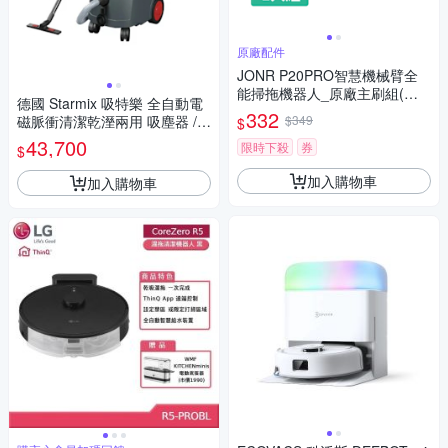
原廠配件
JONR P20PRO智慧機械臂全
能掃拖機器人_原廠主刷組(主
德國 Starmix 吸特樂 全自動電
刷+主刷罩)
332
磁脈衝清潔乾溼兩用 吸塵器 /台
$349
$
ISP L-1435 頂配款
43,700
限時下殺
券
$
加入購物車
加入購物車