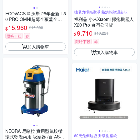
強吸力掃拖潔淨 熱烘乾除濕去味
ECOVACS 科沃斯 25年全新 T5
0 PRO OMNI超薄全覆蓋全能
福利品 小米Xiaomi 掃拖機器人
旗艦掃拖機器人
X20 Pro 台灣公司貨
15,960
$16,800
$
9,710
$10,221
$
限時下殺
券
限時下殺
券
加入購物車
加入購物車
NEORA 尼歐拉 實用型氣旋循
60天免倒垃圾 升級集塵款
環式乾溼兩用 吸塵器 /台 AS-3