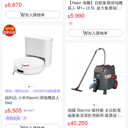
00
【Haier 海爾】自動集塵掃地機
6,670
$
器人 M1+ (3.5L 超大集塵袋/吸
拖一體)
5,990
加入購物車
$
券
加入購物車
掃拖一體防糾結，10000Pa強勁吸塵
福利品 小米Xiaomi 掃拖機器人
H40
6,505
德國 Starmix 吸特樂 全自動電
$6,847
$
磁脈衝清潔乾溼兩用 吸塵器 /台
挑戰低價
券
ISP L-1435 基本款
40,250
$
加入購物車