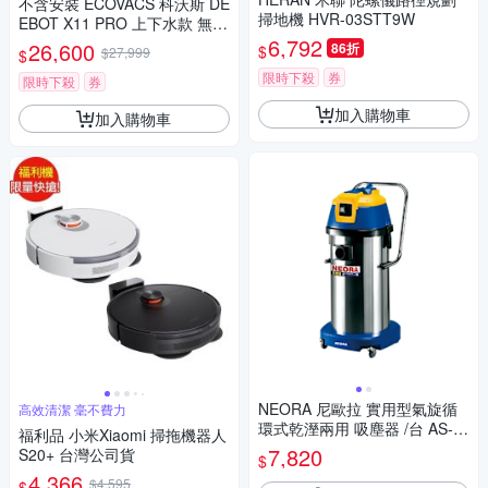
不含安裝 ECOVACS 科沃斯 DE
掃地機 HVR-03STT9W
EBOT X11 PRO 上下水款 無限
續航滾筒洗地機器人
6,792
26,600
86折
$
$27,999
$
限時下殺
券
限時下殺
券
加入購物車
加入購物車
NEORA 尼歐拉 實用型氣旋循
高效清潔 毫不費力
環式乾溼兩用 吸塵器 /台 AS-4
福利品 小米Xiaomi 掃拖機器人
00
7,820
S20+ 台灣公司貨
$
4,366
$4,595
$