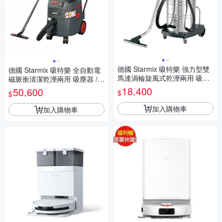
德國 Starmix 吸特樂 強力型雙
德國 Starmix 吸特樂 全自動電
馬達渦輪旋風式乾溼兩用 吸塵
磁脈衝清潔乾溼兩用 吸塵器 /台
器 /台 GS-2078
ISP H-1435 頂配款
18,400
50,600
$
$
加入購物車
加入購物車