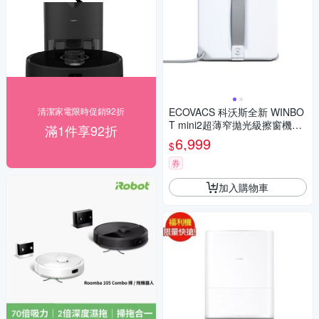
清潔家電限時促銷92折
ECOVACS 科沃斯全新 WINBO
T mini2超薄窄拋光級擦窗機器
滿1件享92折
人
6,999
$
券
加入購物車