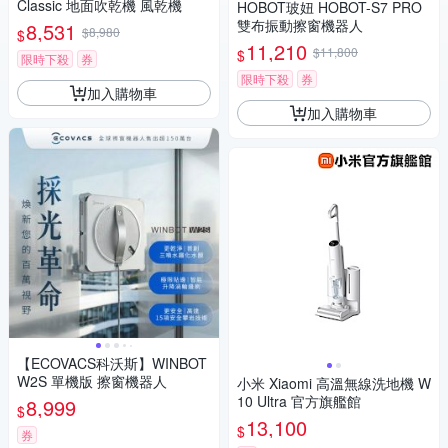
Classic 地面吹乾機 風乾機
HOBOT玻妞 HOBOT-S7 PRO
雙布振動擦窗機器人
8,531
$8,980
$
11,210
$11,800
$
限時下殺
券
限時下殺
券
加入購物車
加入購物車
【ECOVACS科沃斯】WINBOT
W2S 單機版 擦窗機器人
小米 Xiaomi 高溫無線洗地機 W
10 Ultra 官方旗艦館
8,999
$
13,100
$
券