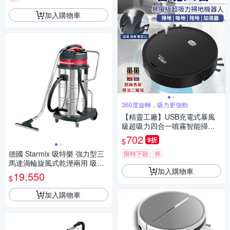
加入購物車
360度旋轉，吸力更強勁
【精靈工廠】USB充電式暴風
級超吸力四合一噴霧智能掃地
機器人(贈香薰精油二罐)(E010
702
9折
$
4-B)
德國 Starmix 吸特樂 強力型三
限時下殺
券
馬達渦輪旋風式乾溼兩用 吸塵
加入購物車
器 /台 GS-3078
19,550
$
加入購物車