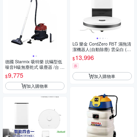
LG 樂金 CordZero R5T 濕拖清
潔機器人(自動除塵) 雲朵白 ( R
5-ULTIMATE1)
13,996
$
德國 Starmix 吸特樂 抗蟎型低
券
噪音H級無塵乾式 吸塵器 /台 T
SC-1214 HEPA
9,775
加入購物車
$
加入購物車