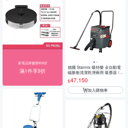
家電品牌慶限時9折
德國 Starmix 吸特樂 全自動電
滿1件享9折
磁脈衝清潔乾溼兩用 吸塵器 /台
ISP M-1435 頂配款
47,150
$
加入購物車