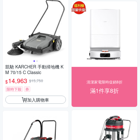
凱馳 KARCHER 手動掃地機 K
M 70/15 C Classic
14,963
$15,750
$
清潔家電限時促銷8折
限時下殺
券
滿1件享8折
加入購物車