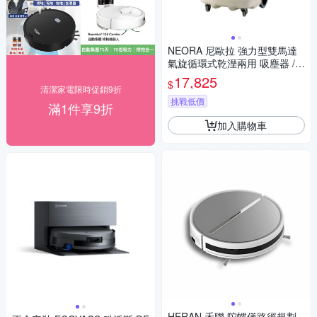
NEORA 尼歐拉 強力型雙馬達
氣旋循環式乾溼兩用 吸塵器 /台
AS-900
17,825
$
清潔家電限時促銷9折
挑戰低價
滿1件享9折
加入購物車
HERAN 禾聯 陀螺儀路徑規劃