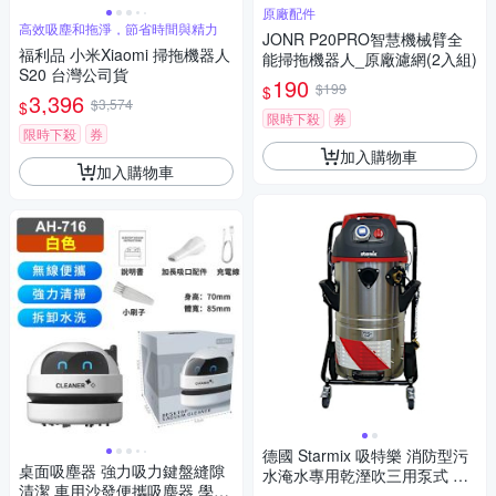
原廠配件
高效吸塵和拖淨，節省時間與精力
JONR P20PRO智慧機械臂全
福利品 小米Xiaomi 掃拖機器人
能掃拖機器人_原廠濾網(2入組)
S20 台灣公司貨
190
$199
$
3,396
$3,574
$
限時下殺
券
限時下殺
券
加入購物車
加入購物車
德國 Starmix 吸特樂 消防型污
桌面吸塵器 強力吸力鍵盤縫隙
水淹水專用乾溼吹三用泵式 吸
清潔 車用沙發便攜吸塵器 學生
塵器 /台 NSG uClean PA-1455