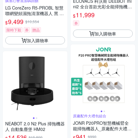
購衷心會員加碼回饋
ECOVACS 科沃斯 DEEBOT mi
ni2 全台首款光彩全能掃拖機器
LG CoreZero R5-PROBL 智慧
人
聯網變頻濕拖清潔機器人 黑 贈
11,999
$
好禮
9,499
$10,554
$
券
限時下殺
券
贈品
加入購物車
加入購物車
原廠配件大禮包組合
JONR P20PRO智慧機械臂全
NEABOT 2.0 N2 Plus 掃拖機器
能掃拖機器人_原廠配件大禮包
人 自動集塵堡 HM02
(邊刷*4+塵袋*5+拖布*6)
941
14,536
$990
$
$15,800