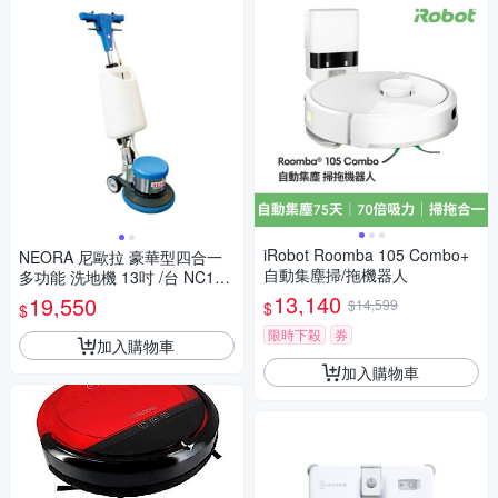
iRobot Roomba 105 Combo+
NEORA 尼歐拉 豪華型四合一
自動集塵掃/拖機器人
多功能 洗地機 13吋 /台 NC175
-13
13,140
19,550
$14,599
$
$
限時下殺
券
加入購物車
加入購物車