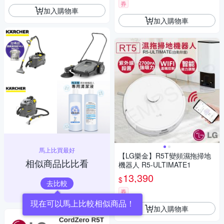
券
加入購物車
加入購物車
馬上比買最好
【LG樂金】R5T變頻濕拖掃地
相似商品比比看
機器人 R5-ULTIMATE1
13,390
$
去比較
券
現在可以馬上比較相似商品！
加入購物車